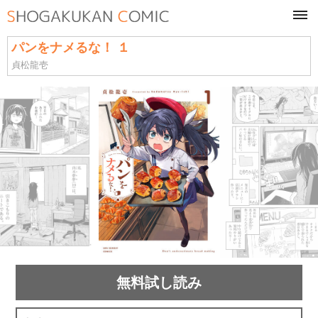
tog
navi
パンをナメるな！ １
貞松龍壱
無料試し読み