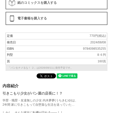
紙のコミックスを購入する
電子書籍を購入する
定価
770円(税込)
発売日
2024/08/08
ISBN
9784098535255
判型
Ｂ６判
頁
160頁
「パンをナメるな！ ２」は2026/09/11に発売予定です。
内容紹介
引きこもり少女がパン屋の店長に！？
学歴・職歴・友達無しの少女 内木夢夢(うちきむゆ)は、
2年間 家に引きこもって自堕落な生活を送っていた…
しかし、そんな彼女に転機が訪れる――！！