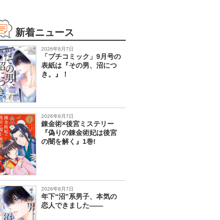
新着ニュース
2026年8月7日
「プチコミック」9月号の
表紙は『その男、沼につ
き。』！
2026年8月7日
錬金術×後宮ミステリー
『偽りの錬金術妃は後宮
の闇を解く』1巻!
2026年8月7日
年下“沼”系男子、本気の
恋人できました――