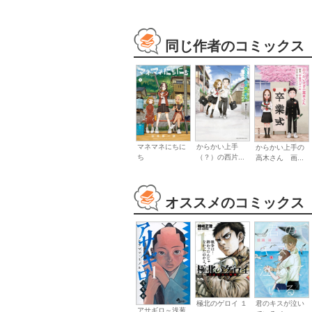
同じ作者のコミックス
マネマネにちに
からかい上手
からかい上手の
ち
（？）の西片...
高木さん 画...
オススメのコミックス
極北のゲロイ １
君のキスが泣い
アサギロ～浅葱