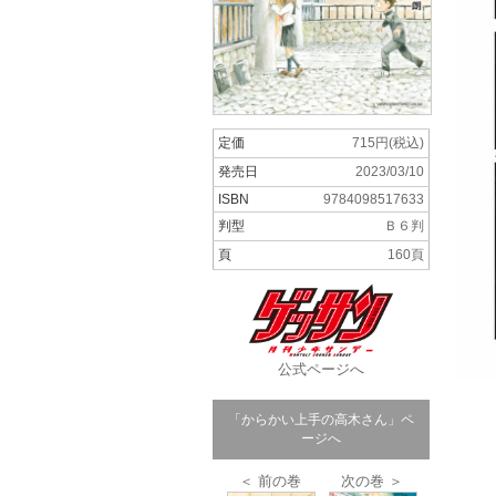
定価
715円(税込)
発売日
2023/03/10
ISBN
9784098517633
判型
Ｂ６判
頁
160頁
公式ページへ
「からかい上手の高木さん」ペ
ージへ
＜ 前の巻
次の巻 ＞