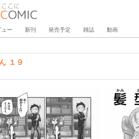
ビュー
新刊
発売予定
雑誌
動画
ん １９