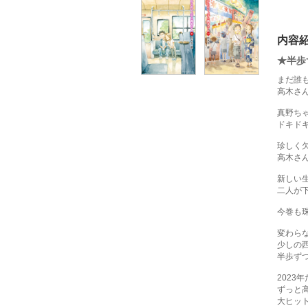
内容
★半歩
まだ誰
高木さ
真野ち
ドキド
珍しく
高木さん
新しい
二人が
今巻も
変わら
少しの
半歩ず
2023
ずっと
大ヒッ