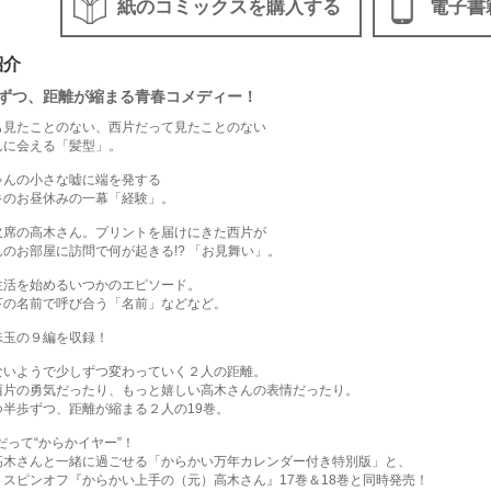
紙のコミックスを購入する
電子書
紹介
ずつ、距離が縮まる青春コメディー！
も見たことのない、西片だって見たことのない
んに会える「髪型」。
ゃんの小さな嘘に端を発する
キのお昼休みの一幕「経験」。
欠席の高木さん。プリントを届けにきた西片が
のお部屋に訪問で何が起きる!? 「お見舞い」。
生活を始めるいつかのエピソード。
下の名前で呼び合う「名前」などなど。
珠玉の９編を収録！
ないようで少しずつ変わっていく２人の距離。
西片の勇気だったり、もっと嬉しい高木さんの表情だったり。
つ半歩ずつ、距離が縮まる２人の19巻。
年だって“からかイヤー”！
高木さんと一緒に過ごせる「からかい万年カレンダー付き特別版」と、
トスピンオフ『からかい上手の（元）高木さん』17巻＆18巻と同時発売！