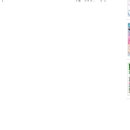
ト集 Ｓｅａ...
１
ャ １