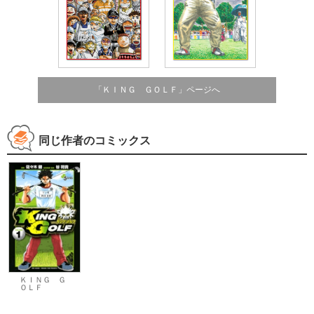
「ＫＩＮＧ ＧＯＬＦ」ページへ
同じ作者のコミックス
ＫＩＮＧ Ｇ
ＯＬＦ