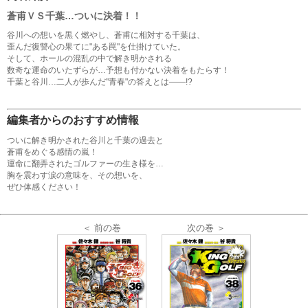
蒼甫ＶＳ千葉…ついに決着！！
谷川への想いを黒く燃やし、蒼甫に相対する千葉は、
歪んだ復讐心の果てに"ある罠"を仕掛けていた。
そして、ホールの混乱の中で解き明かされる
数奇な運命のいたずらが…予想も付かない決着をもたらす！
千葉と谷川…二人が歩んだ"青春"の答えとは――!?
編集者からのおすすめ情報
ついに解き明かされた谷川と千葉の過去と
蒼甫をめぐる感情の嵐！
運命に翻弄されたゴルファーの生き様を…
胸を震わす涙の意味を、その想いを、
ぜひ体感ください！
＜ 前の巻
次の巻 ＞