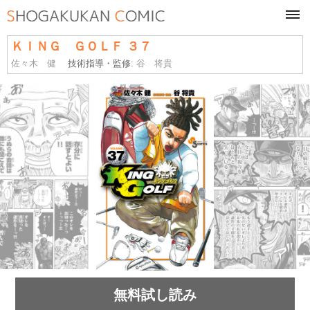
tog
navi
ＫＩＮＧ ＧＯＬＦ ３７
佐々木 健
技術指導・監修:
谷 将貴
無料試し読み