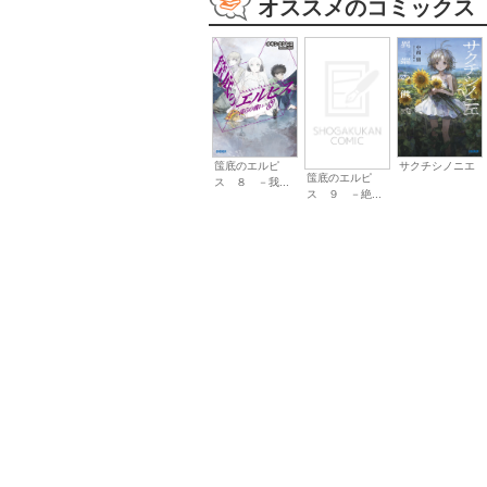
オススメのコミックス
筺底のエルピ
サクチシノニエ
筺底のエルピ
ス ８ －我...
ス ９ －絶...