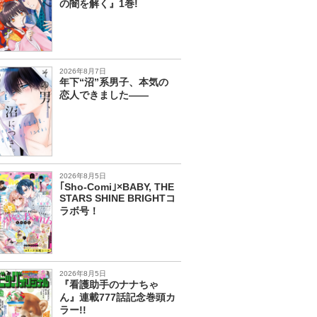
の闇を解く』1巻!
2026年8月7日
年下“沼”系男子、本気の
恋人できました――
2026年8月5日
｢Sho-Comi｣×BABY, THE
STARS SHINE BRIGHTコ
ラボ号！
2026年8月5日
『看護助手のナナちゃ
ん』連載777話記念巻頭カ
ラー!!