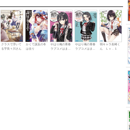
クラスで浮いて
かくて謀反の冬
やはり俺の青春
やはり俺の青春
弱キャラ友崎く
る宇良々川さん
は去り
ラブコメはま...
ラブコメはま...
ん Ｌｖ．１