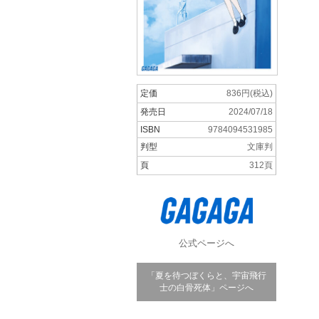
定価
836円(税込)
発売日
2024/07/18
ISBN
9784094531985
判型
文庫判
頁
312頁
公式ページへ
「夏を待つぼくらと、宇宙飛行
士の白骨死体」ページへ