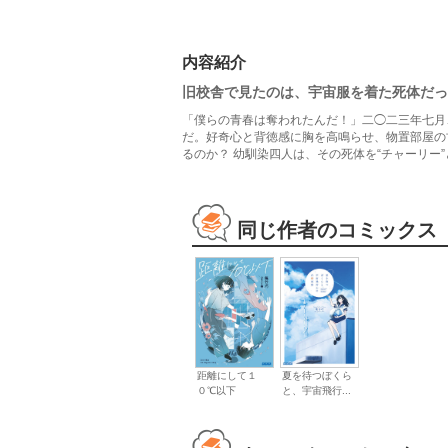
内容紹介
旧校舎で見たのは、宇宙服を着た死体だっ
「僕らの青春は奪われたんだ！」二◯二三年七月
だ。好奇心と背徳感に胸を高鳴らせ、物置部屋の
るのか？ 幼馴染四人は、その死体を“チャーリ
同じ作者のコミックス
夏を待つぼくら
距離にして１
と、宇宙飛行...
０℃以下