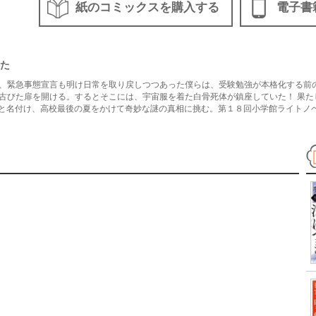
紙のコミックスを購入する
電子書
た
、緊急事態宣言も明け日常を取り戻しつつあった僕らは、受験勉強が本格化する前
古びた扉を開ける。するとそこには、宇宙服を着た白骨死体が鎮座していた！ 果た
ー”と名付け、高校最後の夏をかけて奇妙な謎の真相に挑む。第１８回小学館ライトノ