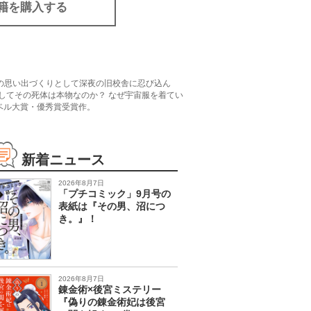
籍を購入する
の思い出づくりとして深夜の旧校舎に忍び込ん
してその死体は本物なのか？ なぜ宇宙服を着てい
ベル大賞・優秀賞受賞作。
新着ニュース
2026年8月7日
「プチコミック」9月号の
表紙は『その男、沼につ
き。』！
2026年8月7日
錬金術×後宮ミステリー
『偽りの錬金術妃は後宮