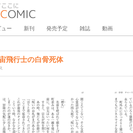
ビュー
新刊
発売予定
雑誌
動画
宙飛行士の白骨死体
ス