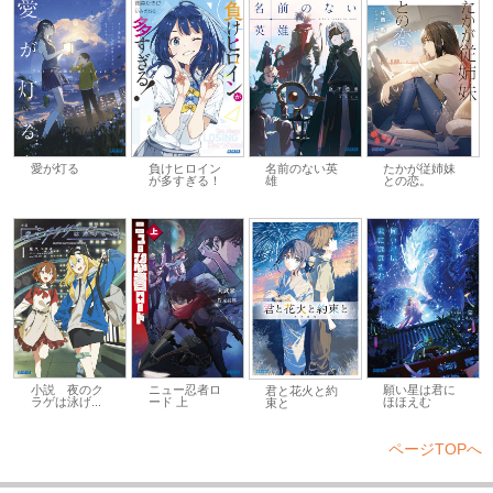
愛が灯る
負けヒロイン
名前のない英
たかが従姉妹
が多すぎる！
雄
との恋。
小説 夜のク
ニュー忍者ロ
願い星は君に
君と花火と約
ラゲは泳げ...
ード 上
ほほえむ
束と
ページTOPへ