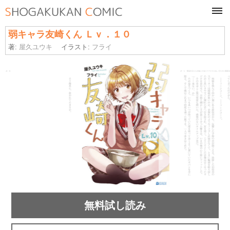
tog
navi
弱キャラ友崎くん Ｌｖ．１０
著:
屋久ユウキ
イラスト:
フライ
無料試し読み