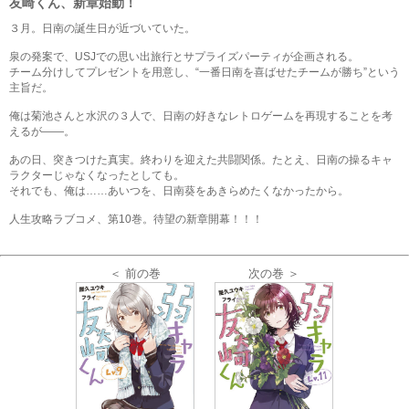
友崎くん、新章始動！
３月。日南の誕生日が近づいていた。
泉の発案で、USJでの思い出旅行とサプライズパーティが企画される。
チーム分けしてプレゼントを用意し、“一番日南を喜ばせたチームが勝ち”という
主旨だ。
俺は菊池さんと水沢の３人で、日南の好きなレトロゲームを再現することを考
えるが――。
あの日、突きつけた真実。終わりを迎えた共闘関係。たとえ、日南の操るキャ
ラクターじゃなくなったとしても。
それでも、俺は……あいつを、日南葵をあきらめたくなかったから。
人生攻略ラブコメ、第10巻。待望の新章開幕！！！
＜ 前の巻
次の巻 ＞