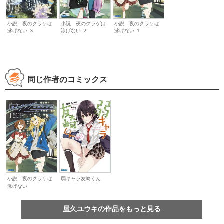
小説 夜のクラゲは
小説 夜のクラゲは
小説 夜のクラゲは
泳げない ３
泳げない ２
泳げない １
同じ作者のコミックス
小説 夜のクラゲは
弱キャラ友崎くん
泳げない
屋久ユウキの作品をもっと見る