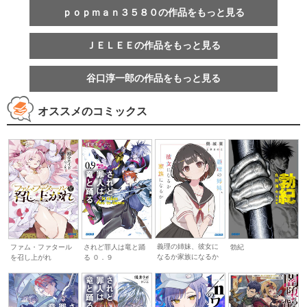
ｐｏｐｍａｎ３５８０の作品をもっと見る
ＪＥＬＥＥの作品をもっと見る
谷口淳一郎の作品をもっと見る
オススメのコミックス
義理の姉妹、彼女に
ファム・ファタール
されど罪人は竜と踊
勃紀
なるか家族になるか
を召し上がれ
る ０．９