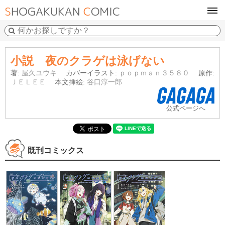
tog
navi
小説 夜のクラゲは泳げない
著:
屋久ユウキ
カバーイラスト:
ｐｏｐｍａｎ３５８０
原作:
ＪＥＬＥＥ
本文挿絵:
谷口淳一郎
公式ページへ
既刊コミックス