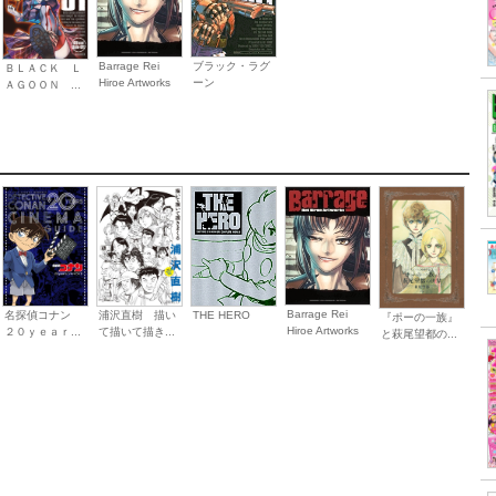
ブラック・ラグ
Barrage Rei
ＢＬＡＣＫ Ｌ
ーン
Hiroe Artworks
ＡＧＯＯＮ ...
Barrage Rei
名探偵コナン
浦沢直樹 描い
THE HERO
『ポーの一族』
Hiroe Artworks
２０ｙｅａｒ...
て描いて描き...
と萩尾望都の...