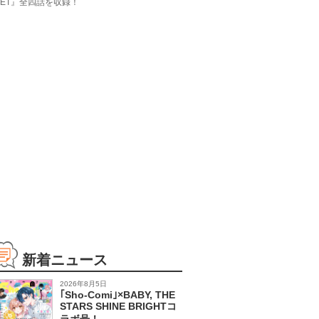
LET』全四話を収録！
新着ニュース
2026年8月5日
｢Sho-Comi｣×BABY, THE
STARS SHINE BRIGHTコ
ラボ号！