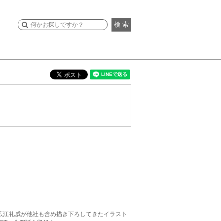
検 索
広江礼威が他社も含め描き下ろしてきたイラスト