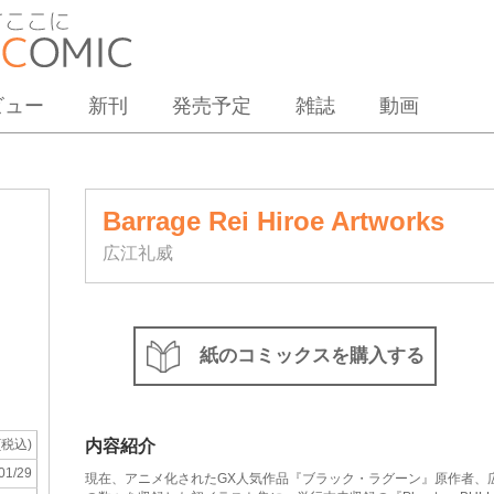
ビュー
新刊
発売予定
雑誌
動画
Barrage Rei Hiroe Artworks
広江礼威
紙のコミックスを購入する
内容紹介
(税込)
01/29
現在、アニメ化されたGX人気作品『ブラック・ラグーン』原作者、