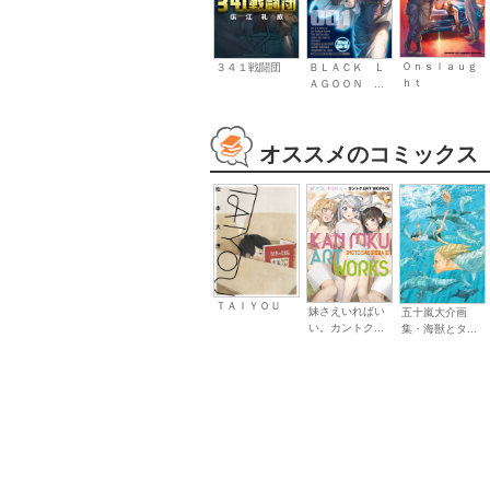
Ｏｎｓｌａｕｇ
３４１戦闘団
ＢＬＡＣＫ Ｌ
ｈｔ
ＡＧＯＯＮ ...
オススメのコミックス
ＴＡＩＹＯＵ
妹さえいればい
五十嵐大介画
い。カントク...
集・海獣とタ...