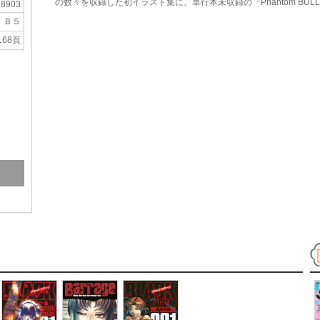
の数々を収録した初イラスト集に、単行本未収録の『Phantom BUL
98903
Ｂ５
168頁