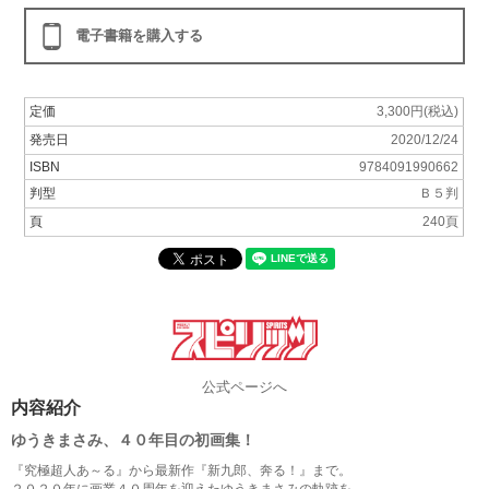
電子書籍を購入する
定価
3,300円(税込)
発売日
2020/12/24
ISBN
9784091990662
判型
Ｂ５判
頁
240頁
公式ページへ
内容紹介
ゆうきまさみ、４０年目の初画集！
『究極超人あ～る』から最新作『新九郎、奔る！』まで。
２０２０年に画業４０周年を迎えたゆうきまさみの軌跡を