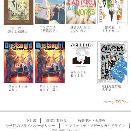
妹さえいれば
ＴＶアニメ
『銀の匙 Ｓ
『ポーの一
いい。カン...
『葬送のフ...
ｉｌｖｅｒ...
族』と萩尾...
ＡＮＧＥＬ
ＥＹＥＳ ...
Ｏｎｓｌａｕ
Ｏｎｓｌａｕ
江口寿史扉絵
ｇｈｔ
ｇｈｔ ２...
大全集
ページTOPへ
小学館
雑誌定期購読
画像使用・著作権
小学館のプライバシーポリシー
インフォマティブデータガイドライン