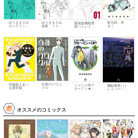
ゆうきまさみ
ゆうきまさみ
新九郎、奔
愛蔵版機動警
ロングイン...
画集 ｔｏ...
る！
察パトレイ...
白暮のクロニ
究極超人あ～
じゃじゃ馬グ
機動警察パト
クル
る通常版
ルーミン★...
レイバー〔...
オススメのコミックス