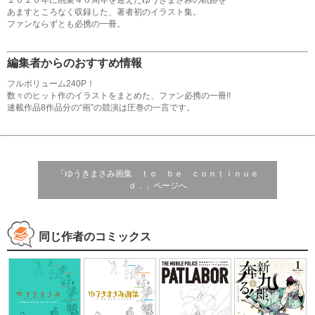
あますところなく収録した、著者初のイラスト集。
ファンならずとも必携の一冊。
編集者からのおすすめ情報
フルボリューム240P！
数々のヒット作のイラストをまとめた、ファン必携の一冊!!
連載作品8作品分の“画”の競演は圧巻の一言です。
「ゆうきまさみ画集 ｔｏ ｂｅ ｃｏｎｔｉｎｕｅ
ｄ．」ページへ
同じ作者のコミックス