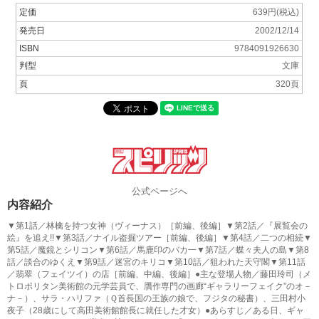
定価
639円(税込)
発売日
2002/12/14
ISBN
9784091926630
判型
文庫
頁
320頁
公式ページへ
内容紹介
▼第1話／林檎を持つ女神（ヴィーナス）［前編、後編］▼第2話／『展覧会の
絵』を追え!!▼第3話／ナイル盗掘ツアー［前編、後編］▼第4話／二つの相続▼
第5話／魔鏡とシリコン▼第6話／馬鹿印のバカ一▼第7話／蝶々夫人の島▼第8
話／談合のゆくえ▼第9話／迷宮のキリコ▼第10話／狙われた天守閣▼第11話
／翡翠（フェイツイ）の店［前編、中編、後編］●主な登場人物／藤田玲司（メ
トロポリタン美術館の元学芸員で、贋作専門の画廊“ギャラリーフェイク”のオ－
ナ－）、サラ・ハリファ（Ｑ首長国の王族の娘で、フジタの秘書）、三田村小
夜子（28歳にして高田美術館館長に就任した才女）●あらすじ／ある日、ギャ