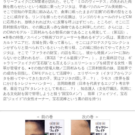
ラリーフェイクにCM業者が訪れた。そして「ミロのヴィーナス」の失われた両
腕を甦らせたいという相談に乗ったフジタは、早速パリのルーブル美術館へ。
そこで旧知の学芸員に頼み込んで、倉庫に眠ったままの“左腕”の石膏の型をとる
ことに成功する。リンゴを握ったその左腕は、リンゴのリキュールのテレビCM
に応用され、放映されれば大いに反響を呼ぶはずだった。ところが、そこに三
田村館長が現れ、その腕は真っ赤な偽物であると糾弾したのだ。さらには、こ
のCMのモデル・三田村みちるが館長の妹であることも発覚して…（第1話）。
●本巻の特徴／スペインで映画プロデューサーを務めるギブソン氏は、重度のオ
カルトマニアだ。古城を買い取って暮らし、そこにはグロテスクなコレクショ
ンがずらりと並べられているといった有り様。この城に招かれてやってきたフ
ジタは、そこで「ファラオの財宝」の話を耳にし、彼から発掘メンバーに加わ
らないかと誘われるが…（第3話「ナイル盗掘ツアー」）。また最終話では、ギ
ャラリーフェイクの“宝石版”とも言えるジュエリーショップを経営する女性・翡
翠が登場する。●その他の登場人物／三田村みちる（三田村館長の妹。芸能界で
の成功を目指し、CMモデルとして活躍中）、エリザベータ（イタリアからフジ
タを頼ってやってきた女の子。実はフジタの隠し子…？）、ラモス（世界を股
にかけるトレジャーハンター）、吉岡助教授（日本を代表するエジプト考古学
者。最近ではTV タレントとして有名に…？）、知念護人（文化庁嘱託。民間に
ある文化財を国で管理しようと狙う“国宝Gメン”）、翡翠（フェイツイ。宝石
店“ジェイド”の女性オーナー。宝石泥棒という裏の顔を持つ）
＜ 前の巻
次の巻 ＞