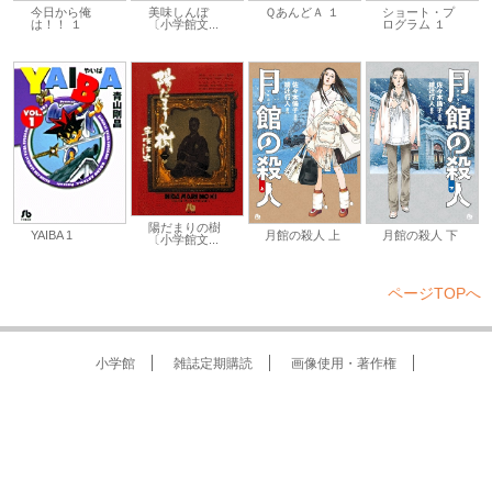
ショート・プ
美味しんぼ
今日から俺
ＱあんどＡ １
ログラム １
〔小学館文...
は！！ １
陽だまりの樹
YAIBA 1
月館の殺人 上
月館の殺人 下
〔小学館文...
ページTOPへ
小学館
雑誌定期購読
画像使用・著作権
小学館のプライバシーポリシー
インフォマティブデータガイドライン
広告掲載について
© Shogakukan Inc. 2021 All rights reserved. No reproduction or republication without written
permission.
掲載の記事・写真・イラスト等のすべてのコンテンツの無断複写・転載を禁じます。