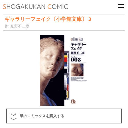
tog
navi
ギャラリーフェイク〔小学館文庫〕 3
作:
細野不二彦
紙のコミックスを購入する