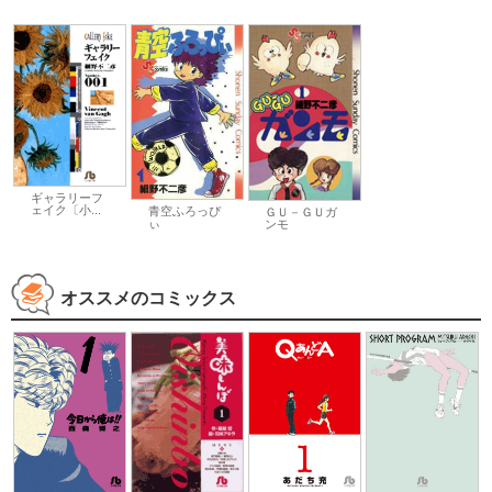
ギャラリーフ
ェイク〔小...
青空ふろっぴ
ＧＵ－ＧＵガ
ぃ
ンモ
オススメのコミックス