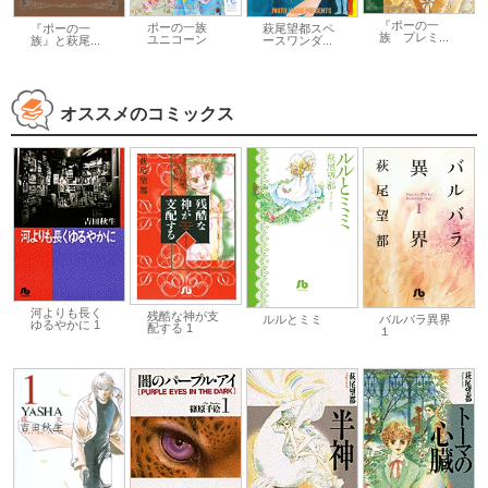
『ポーの一
ポーの一族
『ポーの一
萩尾望都スペ
族 プレミ...
ユニコーン
族』と萩尾...
ースワンダ...
オススメのコミックス
河よりも長く
残酷な神が支
バルバラ異界
ルルとミミ
ゆるやかに 1
配する 1
１