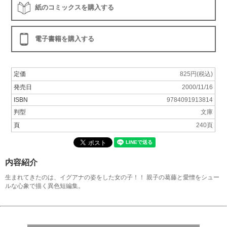
紙のコミックスを購入する
電子書籍を購入する
定価
825円(税込)
発売日
2000/11/16
ISBN
9784091913814
判型
文庫
頁
240頁
内容紹介
生まれてきたのは、イグアナの姿をした女の子！！ 親子の葛藤と愛憎をシュー
ルな心象で描く異色短編集。