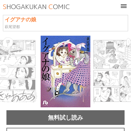
tog
navi
イグアナの娘
萩尾望都
無料試し読み