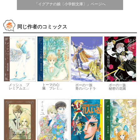
「イグアナの娘〔小学館文庫〕」ページへ
同じ作者のコミックス
メッシュ プ
トーマの心
ポーの一族
ポーの一族
レミアムエ...
臓 プレミ...
秘密の花園
青のパンドラ