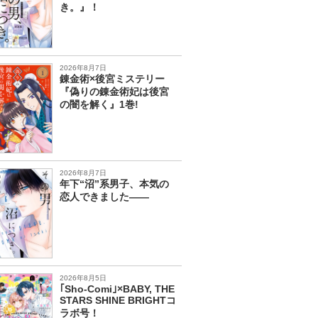
き。』！
2026年8月7日
錬金術×後宮ミステリー
『偽りの錬金術妃は後宮
の闇を解く』1巻!
2026年8月7日
年下“沼”系男子、本気の
恋人できました――
2026年8月5日
｢Sho-Comi｣×BABY, THE
STARS SHINE BRIGHTコ
ラボ号！