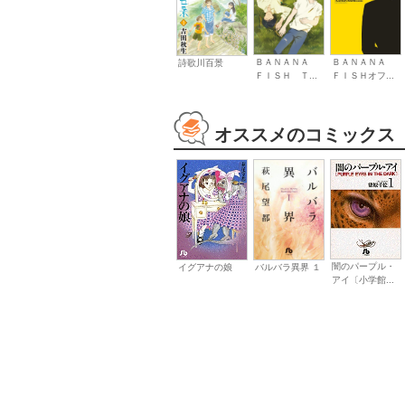
ＢＡＮＡＮＡ
ＢＡＮＡＮＡ
詩歌川百景
ＦＩＳＨオフ...
ＦＩＳＨ Ｔ...
オススメのコミックス
闇のパープル・
イグアナの娘
バルバラ異界 １
アイ〔小学館...