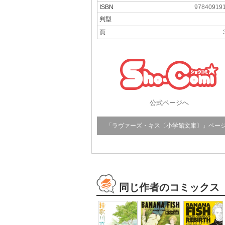
ISBN
97840919
判型
頁
公式ページへ
「ラヴァーズ・キス〔小学館文庫〕」ペー
同じ作者のコミックス