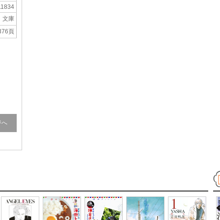
11834
文庫
376頁
ジへ