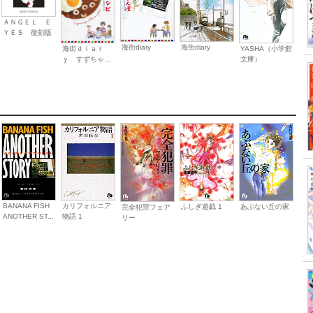
ＡＮＧＥＬ Ｅ
ＹＥＳ 復刻版
海街diary
海街diary
海街ｄｉａｒ
YASHA（小学館
ｙ すずちゃ...
文庫）
BANANA FISH
カリフォルニア
ふしぎ遊戯 1
あぶない丘の家
完全犯罪フェア
ANOTHER ST...
物語 1
リー