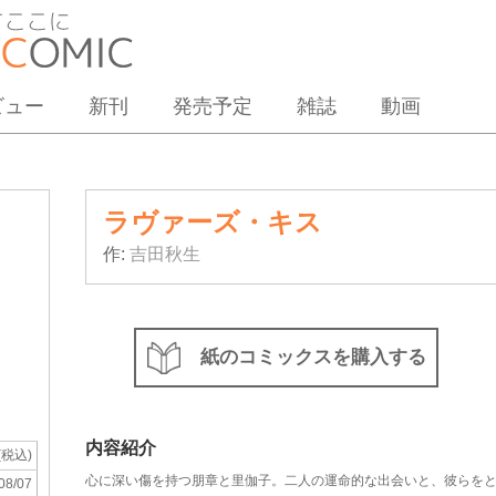
ビュー
新刊
発売予定
雑誌
動画
ラヴァーズ・キス
作:
吉田秋生
紙のコミックスを購入する
内容紹介
(税込)
心に深い傷を持つ朋章と里伽子。二人の運命的な出会いと、彼らを
08/07