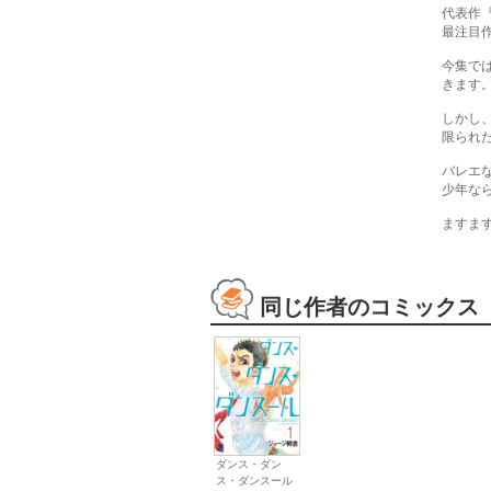
代表作
最注目
今集で
きます
しかし
限られ
バレエ
少年な
ますま
同じ作者のコミックス
ダンス・ダン
ス・ダンスール