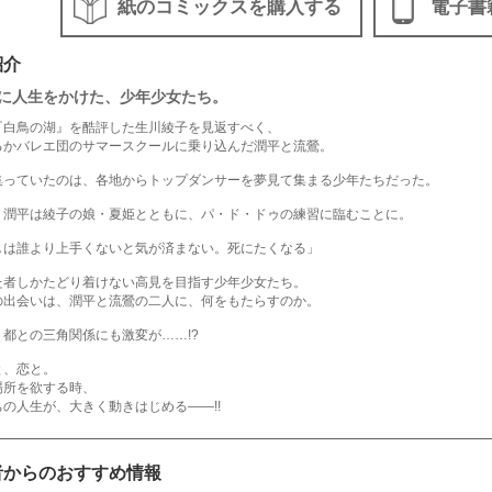
紙のコミックスを購入する
電子書
紹介
に人生をかけた、少年少女たち。
『白鳥の湖』を酷評した生川綾子を見返すべく、
るかバレエ団のサマースクールに乗り込んだ潤平と流鶯。
集っていたのは、各地からトップダンサーを夢見て集まる少年たちだった。
、潤平は綾子の娘・夏姫とともに、パ・ド・ドゥの練習に臨むことに。
しは誰より上手くないと気が済まない。死にたくなる」
た者しかたどり着けない高見を目指す少年少女たち。
の出会いは、潤平と流鶯の二人に、何をもたらすのか。
、都との三角関係にも激変が……!?
と、恋と。
場所を欲する時、
の人生が、大きく動きはじめる――!!
者からのおすすめ情報