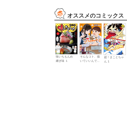
オススメのコミックス
味いちもんめ
そんなコト、描
超！まことちゃ
継ぎ味 １
いていいんで...
ん 1