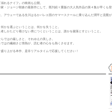
『溺れるナイフ』の映画も公開。
作家・ジョージ朝倉の最新作にして、既刊続々重版の大人気作品の第４集が早くも登
は、アウェーである生川はるかバレエ団のサマースクールに乗り込んだ潤平と流鶯が
。
、何かを選ぶということは、何かを失うこと。
た者しかたどり着けない席につくということは、誰かを蹴落とすということ。
ならではの厳しさと、それゆえの美しさ。
らではの繊細さと情熱が、読む者の心をも熱くさせます。
す盛り上がる本作、是非リアルタイムで応援してください！