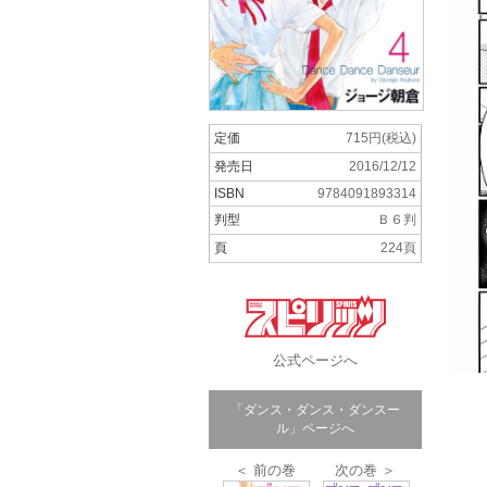
定価
715円(税込)
発売日
2016/12/12
ISBN
9784091893314
判型
Ｂ６判
頁
224頁
公式ページへ
「ダンス・ダンス・ダンスー
ル」ページへ
＜ 前の巻
次の巻 ＞