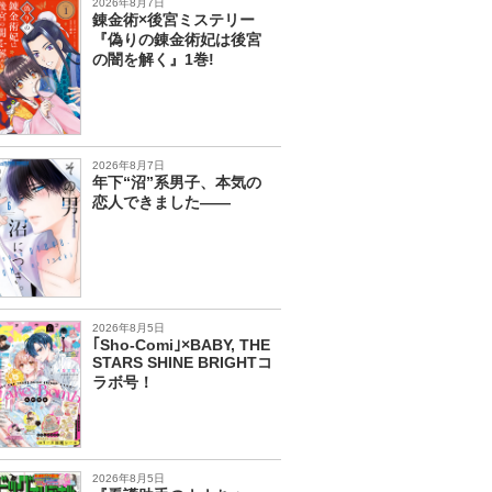
2026年8月7日
錬金術×後宮ミステリー
『偽りの錬金術妃は後宮
の闇を解く』1巻!
2026年8月7日
年下“沼”系男子、本気の
恋人できました――
2026年8月5日
｢Sho-Comi｣×BABY, THE
STARS SHINE BRIGHTコ
ラボ号！
2026年8月5日