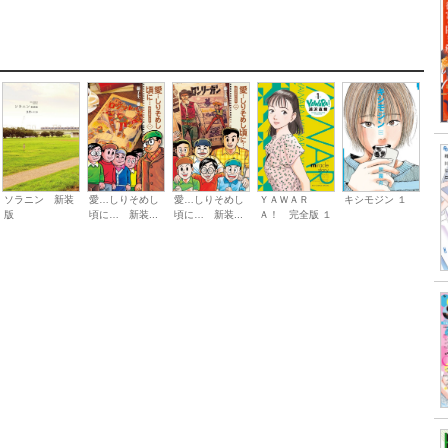
愛…しりそめし
愛…しりそめし
ＹＡＷＡＲ
キシモジン １
ソラニン 新装
頃に… 新装...
頃に… 新装...
Ａ！ 完全版 １
版