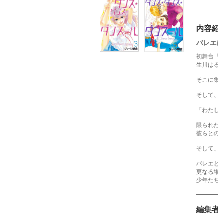
内容
バレエ
初舞台
生川は
そこに
そして
「わた
限られ
彼らと
そして
バレエ
更なる
少年たち
編集