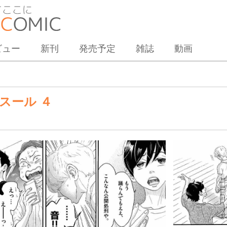
ビュー
新刊
発売予定
雑誌
動画
スール ４