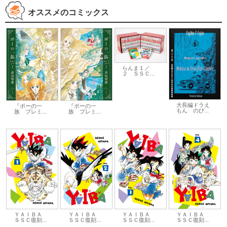
オススメのコミックス
らんま１／
２ ＳＳＣ...
大長編ドラえ
『ポーの一
『ポーの一
もん のび...
族 プレミ...
族 プレミ...
ＹＡＩＢＡ
ＹＡＩＢＡ
ＹＡＩＢＡ
ＹＡＩＢＡ
ＳＳＣ復刻...
ＳＳＣ復刻...
ＳＳＣ復刻...
ＳＳＣ復刻...