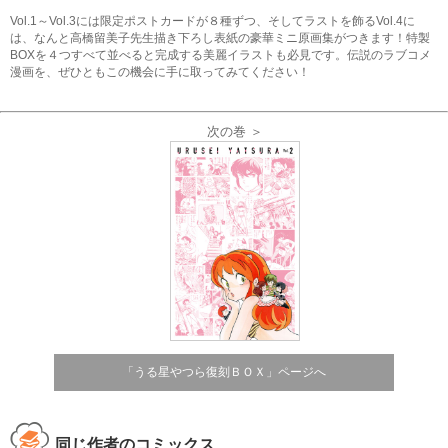
Vol.1～Vol.3には限定ポストカードが８種ずつ、そしてラストを飾るVol.4に
は、なんと高橋留美子先生描き下ろし表紙の豪華ミニ原画集がつきます！特製
BOXを４つすべて並べると完成する美麗イラストも必見です。伝説のラブコメ
漫画を、ぜひともこの機会に手に取ってみてください！
次の巻 ＞
「うる星やつら復刻ＢＯＸ」ページへ
同じ作者のコミックス