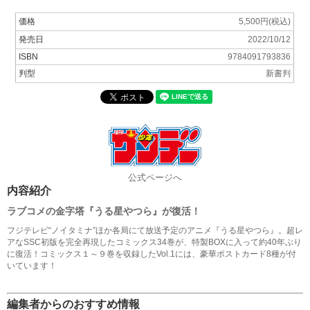
価格
5,500円(税込)
発売日
2022/10/12
ISBN
9784091793836
判型
新書判
公式ページへ
内容紹介
ラブコメの金字塔『うる星やつら』が復活！
フジテレビ“ノイタミナ”ほか各局にて放送予定のアニメ『うる星やつら』。超レ
アなSSC初版を完全再現したコミックス34巻が、特製BOXに入って約40年ぶり
に復活！コミックス１～９巻を収録したVol.1には、豪華ポストカード8種が付
いています！
編集者からのおすすめ情報