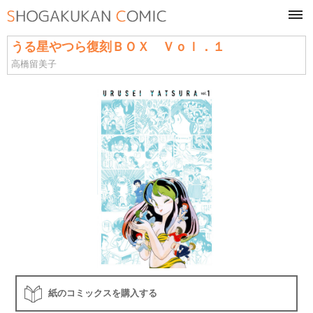
tog
navi
うる星やつら復刻ＢＯＸ Ｖｏｌ．１
高橋留美子
紙のコミックスを購入する