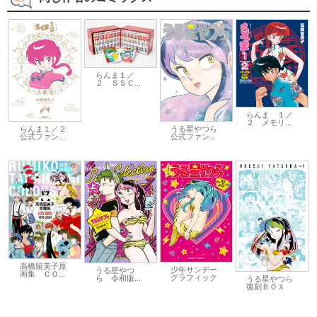
らんま１／
２ ＳＳＣ...
らんま １／
２ メモリ...
らんま１／２
うる星やつら
公式ファン...
公式ファン...
高橋留美子原
少年サンデー
うる星やつ
画集 ＣＯ...
グラフィック
ら 令和版...
うる星やつら
復刻ＢＯＸ