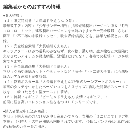
編集者からのおすすめ情報
●５大特典：
（１）限定特別巻『大長編ドラえもん ０巻』:
豪華装丁版：内容：『少年サンデー増刊』掲載短編初出バージョン版＆『月刊
コロコロコミック』連載初出バージョンを当時のままカラー完全収録。さらに
藤子･Ｆ･不二雄の未収録エッセイ、映未収録鼎談などを、詳細な解説と共に収
録。
（２）完全総合索引『大長編引くえもん』：
キャラクター・ひみつ道具のみならず、食べ物、乗り物、生き物など大冒険に
欠かせないアイテムを徹底網羅。登場話だけでなく、各巻での登場ページを検
索できます。
（３）完全扉絵画集『大長編ドラ絵もん』：
マジック画や表紙カット・企画カットなど『藤子･Ｆ･不二雄大全集』にも未収
録のレアな画稿も多数収録。
（４）愛蔵ポスター集『大長編ドラえもん17作 名シーンアートポスター』：
原画のタッチを生かしたページやコマをＡ３サイズに配した特製ポスター１７
枚を、「帙（たとう）型ケース」に収納。
（５）特製フィギュア『ピー助＆ドラえもん 友情フィギュア』：
前回に続き高いコレクション性をもつＵＤＦシリーズです。
●購入者限定申し込み商品：
本セット購入者の方だけがお申し込みができる、専用の「ミニどこでもドア型
本棚」（別売り）の申込用紙も同梱されています。 今回はピンクver.と原作ver.
の2種類のカラーをご用意。