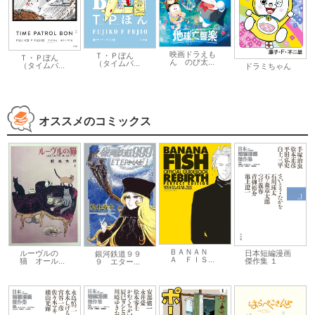
映画ドラえも
Ｔ・Ｐぼん
Ｔ・Ｐぼん
ん のび太...
（タイムパ...
（タイムパ...
ドラミちゃん
オススメのコミックス
ＢＡＮＡＮ
ルーヴルの
日本短編漫画
銀河鉄道９９
Ａ ＦＩＳ...
猫 オール...
傑作集 １
９ エター...