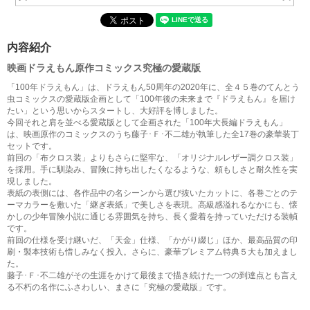
内容紹介
映画ドラえもん原作コミックス究極の愛蔵版
「100年ドラえもん」は、ドラえもん50周年の2020年に、全４５巻のてんとう
虫コミックスの愛蔵版企画として「100年後の未来まで『ドラえもん』を届け
たい」という思いからスタートし、大好評を博しました。
今回それと肩を並べる愛蔵版として企画された「100年大長編ドラえもん」
は、映画原作のコミックスのうち藤子･Ｆ･不二雄が執筆した全17巻の豪華装丁
セットです。
前回の「布クロス装」よりもさらに堅牢な、「オリジナルレザー調クロス装」
を採用。手に馴染み、冒険に持ち出したくなるような、頼もしさと耐久性を実
現しました。
表紙の表側には、各作品中の名シーンから選び抜いたカットに、各巻ごとのテ
ーマカラーを敷いた「継ぎ表紙」で美しさを表現。高級感溢れるなかにも、懐
かしの少年冒険小説に通じる雰囲気を持ち、長く愛着を持っていただける装幀
です。
前回の仕様を受け継いだ、「天金」仕様、「かがり綴じ」ほか、最高品質の印
刷・製本技術も惜しみなく投入。さらに、豪華プレミアム特典５大も加えまし
た。
藤子･Ｆ･不二雄がその生涯をかけて最後まで描き続けた一つの到達点とも言え
る不朽の名作にふさわしい、まさに「究極の愛蔵版」です。