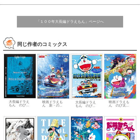
「１００年大長編ドラえもん」ページへ
同じ作者のコミックス
大長編ドラえ
映画ドラえも
映画ドラえも
大長編ドラえ
もん のび...
ん 新・の...
ん のび太...
もん のび...