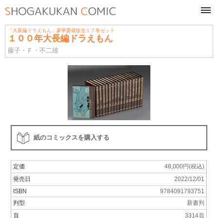
tog
navi
「大長編ドラえもん」豪華愛蔵版全１７巻セット
１００年大長編ドラえもん
藤子・Ｆ・不二雄
紙のコミックスを購入する
定価
48,000円(税込)
発売日
2022/12/01
ISBN
9784091793751
判型
新書判
頁
3314頁