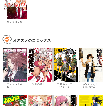
ＣＯＳＭＯＳ
オススメのコミックス
デストロ２４
異世界陸上 １
アサルト・ア
幼児Ａ～史上
６ １
ディクトｘ...
最年少殺人...