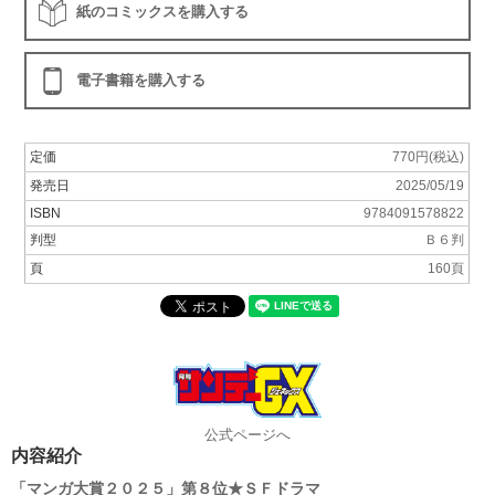
紙のコミックスを購入する
電子書籍を購入する
定価
770円(税込)
発売日
2025/05/19
ISBN
9784091578822
判型
Ｂ６判
頁
160頁
公式ページへ
内容紹介
「マンガ大賞２０２５」第８位★ＳＦドラマ