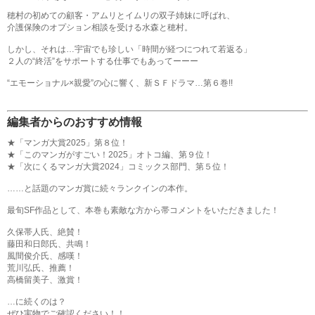
穂村の初めての顧客・アムリとイムリの双子姉妹に呼ばれ、
介護保険のオプション相談を受ける水森と穂村。
しかし、それは…宇宙でも珍しい「時間が経つにつれて若返る」
２人の“終活”をサポートする仕事でもあってーーー
“エモーショナル×親愛”の心に響く、新ＳＦドラマ…第６巻!!
編集者からのおすすめ情報
★「マンガ大賞2025」第８位！
★「このマンガがすごい！2025」オトコ編、第９位！
★「次にくるマンガ大賞2024」コミックス部門、第５位！
……と話題のマンガ賞に続々ランクインの本作。
最旬SF作品として、本巻も素敵な方から帯コメントをいただきました！
久保帯人氏、絶賛！
藤田和日郎氏、共鳴！
風間俊介氏、感嘆！
荒川弘氏、推薦！
高橋留美子、激賞！
…に続くのは？
ぜひ実物でご確認ください！！