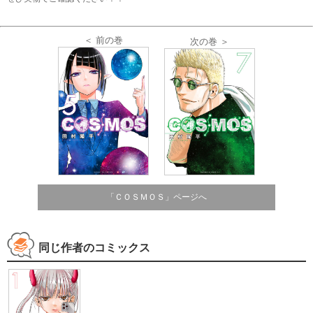
＜ 前の巻
次の巻 ＞
「ＣＯＳＭＯＳ」ページへ
同じ作者のコミックス