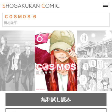
tog
navi
ＣＯＳＭＯＳ ６
田村隆平
無料試し読み