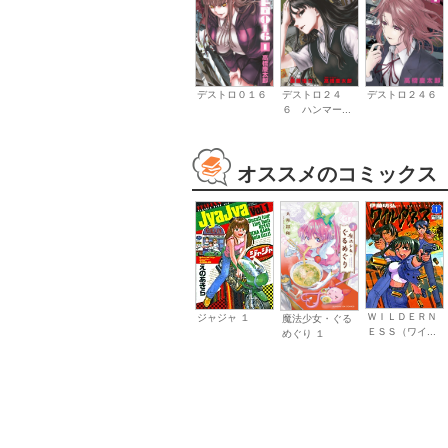
デストロ０１６
デストロ２４
デストロ２４６
６ ハンマー...
オススメのコミックス
ＷＩＬＤＥＲＮ
ジャジャ １
魔法少女・ぐる
ＥＳＳ（ワイ...
めぐり １