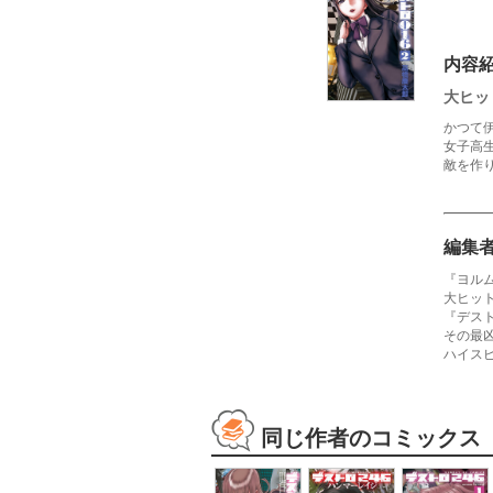
内容
大ヒッ
かつて
女子高
敵を作
編集
『ヨル
大ヒッ
『デス
その最
ハイス
同じ作者のコミックス