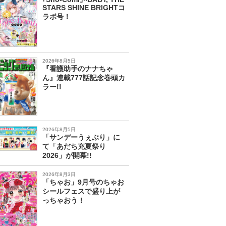
STARS SHINE BRIGHTコ
ラボ号！
2026年8月5日
『看護助手のナナちゃ
ん』連載777話記念巻頭カ
ラー!!
2026年8月5日
「サンデーうぇぶり」に
て「あだち充夏祭り
2026」が開幕!!
2026年8月3日
「ちゃお」9月号のちゃお
シールフェスで盛り上が
っちゃおう！