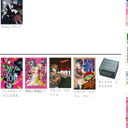
ヨルムンガンド
ＢＬＡＣＫ Ｌ
ＡＧＯＯＮ ...
ブラック・ラグ
ゾン１００～ゾ
煩悩☆西遊記 １
ブラック・ラグ
ーン 1
ンビになるま...
ーン １１ ...