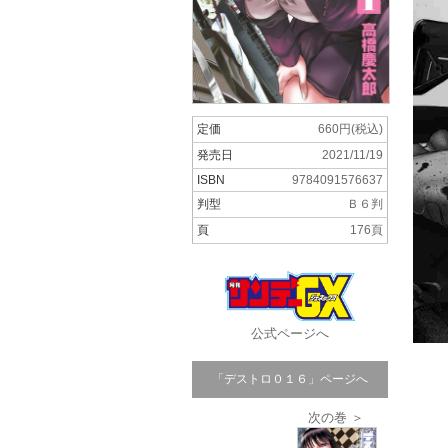
定価
660円(税込)
発売日
2021/11/19
ISBN
9784091576637
判型
Ｂ６判
頁
176頁
公式ページへ
「デストロ０１６」ページへ
次の巻 ＞