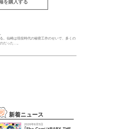
籍を購入する
。
る。仙崎は現役時代の秘密工作のせいで、多くの
のだった…。
新着ニュース
2026年8月5日
｢Sho-Comi｣×BABY, THE