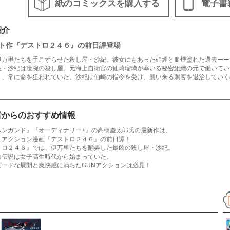
紙のコミックスを購入する
電子書
紹介
ト作『デストロ２４６』の前日譚登場
伊万里たちを手こずらせた殺し屋・沙紀。彼女にもあった硝煙と血煙塗れた過去ーー
生・沙紀は凄腕の殺し屋。元海上自衛官の仙崎瑠璃が率いる秘密組織の元で働いてい
り、常に命を狙われていた。沙紀は仙崎の指令を受け、襲い来る刺客を退治していく
者からのおすすめ情報
ムンガンド』『オーディナリー±』の高橋慶太郎氏の最新作は、
トアクション漫画『デストロ２４６』の前日譚！
トロ２４６』では、伊万里たちを翻弄した最凶の殺し屋・沙紀。
凶伝説は女子高生時代から始まっていた。
ピードな展開と爽快感に満ちたGUNアクションは必見！