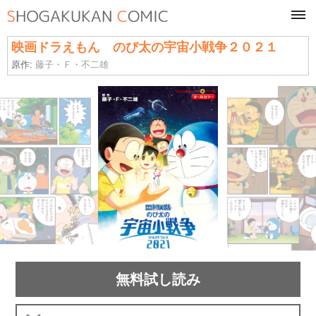
tog
navi
映画ドラえもん のび太の宇宙小戦争２０２１
原作:
藤子・Ｆ・不二雄
無料試し読み