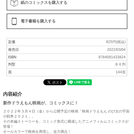
紙のコミックスを購入する
電子書籍を購入する
定価
825円(税込)
発売日
2022/03/04
ISBN
9784091433824
判型
Ｂ６判
頁
144頁
内容紹介
新作ドラえもん映画が、コミックスに！
２０２２年３月４日（金）から公開予定の映画「映画ドラえもん のび太の宇宙
小戦争２０２１」。
その本編ストーリーを、コミック形式に構成したアニメフィルムコミックスが
登場！
オールカラーで映画を再現し、迫力満点！