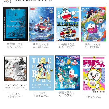
大長編ドラえ
映画ドラえも
映画ドラえも
大長編ドラえ
もん のび...
ん 新・の...
ん のび太...
もん のび...
映画ドラえも
Ｔ・Ｐぼん
Ｔ・Ｐぼん
ん のび太...
（タイムパ...
（タイムパ...
ドラミちゃん