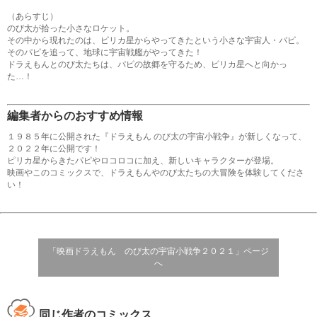
（あらすじ）
のび太が拾った小さなロケット。
その中から現れたのは、ピリカ星からやってきたという小さな宇宙人・パピ。
そのパピを追って、地球に宇宙戦艦がやってきた！
ドラえもんとのび太たちは、パピの故郷を守るため、ピリカ星へと向かっ
た…！
編集者からのおすすめ情報
１９８５年に公開された『ドラえもん のび太の宇宙小戦争』が新しくなって、
２０２２年に公開です！
ピリカ星からきたパピやロコロコに加え、新しいキャラクターが登場。
映画やこのコミックスで、ドラえもんやのび太たちの大冒険を体験してくださ
い！
「映画ドラえもん のび太の宇宙小戦争２０２１」ページ
へ
同じ作者のコミックス