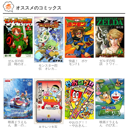
オススメのコミックス
ゼルダの伝
ゼルダの伝
快盗！ ポケ
説 トワイ...
説 時のオ...
モン7 1
モンスター烈
伝 オレカ...
映画ドラえも
映画ドラえも
やおログ！！
ん のび太...
ん 新・の...
～やおきん...
キテレツ大百