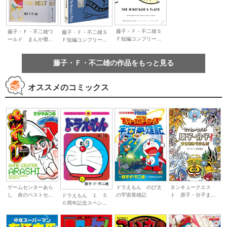
藤子・Ｆ・不二雄Ｓ
藤子・Ｆ・不二雄ワ
藤子・Ｆ・不二雄Ｓ
Ｆ短編コンプリー...
ールド まんが傑...
Ｆ短編コンプリー...
藤子・Ｆ・不二雄の作品をもっと見る
オススメのコミックス
ゲームセンターあら
ドラえもん のび太
タンキュークエス
し 炎のベストセ...
の宇宙英雄記
ト 原子・分子ま...
ドラえもん １ ５
０周年記念スペシ...