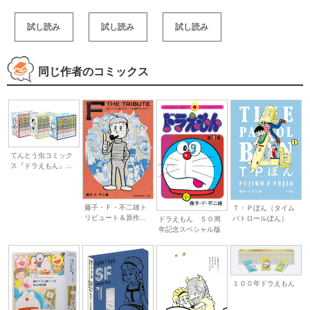
試し読み
試し読み
試し読み
同じ作者のコミックス
てんとう虫コミック
ス『ドラえもん』...
藤子・Ｆ・不二雄ト
Ｔ・Ｐぼん（タイム
リビュート＆原作...
パトロールぼん）
ドラえもん ５０周
年記念スペシャル版
１００年ドラえもん