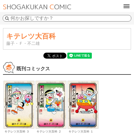
tog
navi
キテレツ大百科
藤子・Ｆ・不二雄
既刊コミックス
キテレツ大百科 ３
キテレツ大百科 ２
キテレツ大百科 １