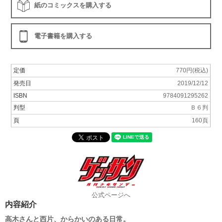
紙のコミックスを購入する
電子書籍を購入する
定価
770円(税込)
発売日
2019/12/12
ISBN
9784091295262
判型
Ｂ６判
頁
160頁
公式ページへ
内容紹介
高木さんと西片、からかいのある日常。