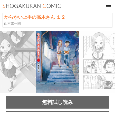
tog
navi
からかい上手の高木さん １２
山本崇一朗
無料試し読み