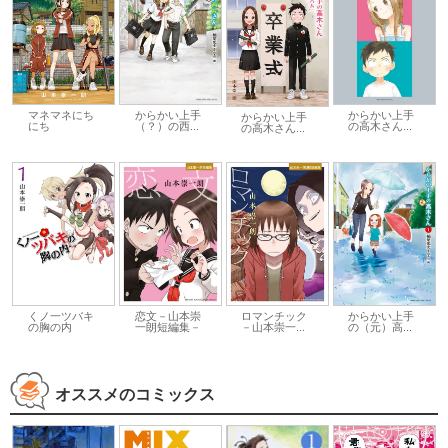
からかい上手
マネマネにち
からかい上手
からかい上手
の高木さん...
にち
（？）の西...
の高木さん...
くノ一ツバキ
恋文－山本崇
ロマンチック
からかい上手
の胸の内
一朗短編集－
－山本崇一...
の（元）高...
オススメのコミックス