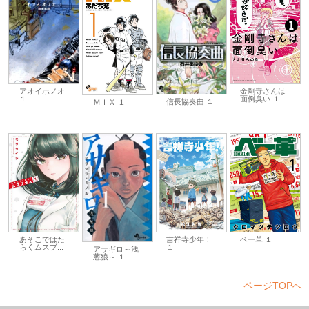
アオイホノオ
金剛寺さんは
１
面倒臭い １
信長協奏曲 １
ＭＩＸ １
あそこではた
吉祥寺少年！
ベー革 １
らくムスブ...
１
アサギロ～浅
葱狼～ １
ページTOPへ