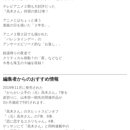
テレビアニメ２期も大好評だった
『高木さん』待望の第12巻！
アニメとはちょっと違う
進級の日を描いた「２年生」。
アニメ２期２話でも描かれた
「バレンタインデー」の
アンサーエピソード的な「お返し」。
銭湯帰りの夜道で
クリティカル発動？の「夜」などなど
今巻も珠玉の９編を収録！
編集者からのおすすめ情報
2019年11月に発売された
『からかい上手の（元）高木さん』7巻を
皮切りに、山本崇一朗先生関連作品が
3か月連続で刊行されます。
『高木さん』の大ヒットスピンオフ
『（元）高木さん』の7巻、8巻、
『恋に恋するユカリちゃん』4巻、
ゲッサンにて『高木さん』と同時連載中の