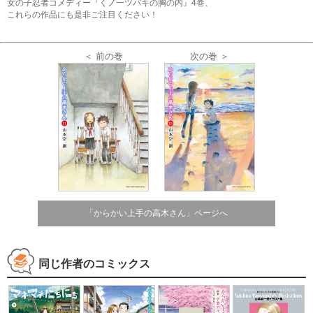
女の子忍者コメディー『くノ一ツバキの胸の内』4巻、
これらの作品にも是非ご注目ください！
＜ 前の巻
次の巻 ＞
「からかい上手の高木さん」ページへ
同じ作者のコミックス