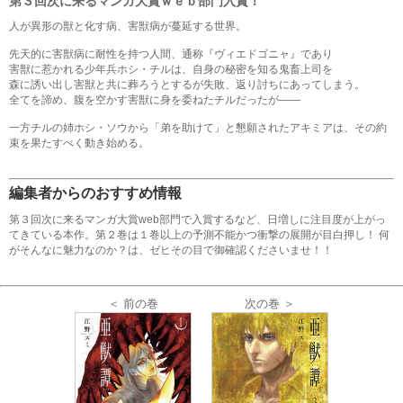
第３回次に来るマンガ大賞ｗｅｂ部門入賞！
人が異形の獣と化す病、害獣病が蔓延する世界。
先天的に害獣病に耐性を持つ人間、通称『ヴィエドゴニャ』であり
害獣に惹かれる少年兵ホシ・チルは、自身の秘密を知る鬼畜上司を
森に誘い出し害獣と共に葬ろうとするが失敗、返り討ちにあってしまう。
全てを諦め、腹を空かす害獣に身を委ねたチルだったが――
一方チルの姉ホシ・ソウから「弟を助けて」と懇願されたアキミアは、その約
束を果たすべく動き始める。
編集者からのおすすめ情報
第３回次に来るマンガ大賞web部門で入賞するなど、日増しに注目度が上がっ
てきている本作。第２巻は１巻以上の予測不能かつ衝撃の展開が目白押し！ 何
がそんなに魅力なのか？は、ゼヒその目で御確認くださいませ！！
＜ 前の巻
次の巻 ＞