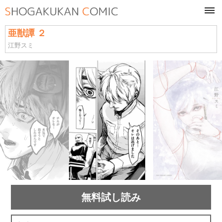
tog
navi
亜獣譚 ２
江野スミ
無料試し読み