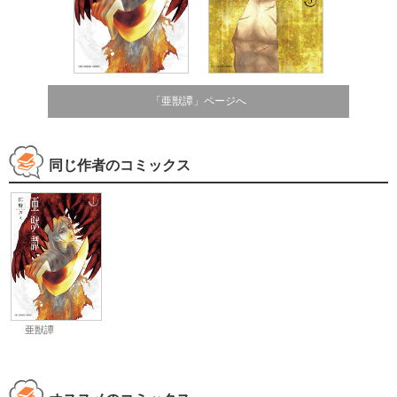
「亜獣譚」ページへ
同じ作者のコミックス
亜獣譚