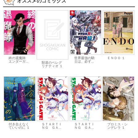
オススメのコミックス
世界最強の騎
終の退魔師
ＥＮＤＯ １
士は、必ず...
エンダーガ...
獣達のペレグ
リナティオ １
付き合えなく
ＳＴＡＲＴＩ
ＳＴＡＲＴＩ
プロミス・シ
ていいのに １
ＮＧ ＧＡ...
ＮＧ ＧＡ...
ンデレラ １