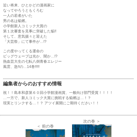
近い将来、ひとかどの漫画家に
なってやろうともくろむ
一人の若者がいた
男の名は焔燃。
小学館新人コミック大賞の
第１次審査を見事に突破した焔!!
そして、意気揚々と迎えた
「大芸祭」にて事件が…!?
この度やってくる運命の
ビッグウェーブは光か、闇か…!?
熱血芸大生の七転八倒青春エレジー
風雲、急!!の…14巻!!!!!
編集者からのおすすめ情報
祝！！島本和彦第６０回小学館漫画賞、一般向け部門受賞！！！！
…一方で、新人コミック大賞に挑戦する焔燃は…！？
現実とリンクする…！？ アツイ展開にご期待ください！！
次の巻 ＞
＜ 前の巻