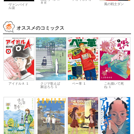
ＲＲ
風の戦士ダン
ヴァンパイド
ル滾
オススメのコミックス
クジマ歌えば
ベー革 １
これ描いて死
アイドルＡ １
家ほろろ １
ね １