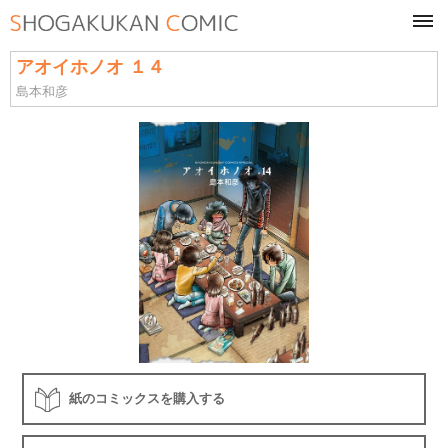
tog
navi
アオイホノオ １４
島本和彦
紙のコミックスを購入する