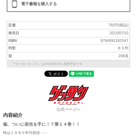
電子書籍を購入する
定価
792円(税込)
発売日
2015/07/10
ISBN
9784091262547
判型
Ｂ６判
頁
208頁
「アオイホノオ ３３」は2026/08/10に発売予定です。
公式ページへ
内容紹介
焔、ついに栄光を手に！？第１４巻！！
時は１９８０年代初頭－－