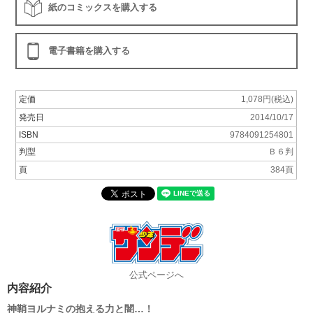
紙のコミックスを購入する
電子書籍を購入する
定価
1,078円(税込)
発売日
2014/10/17
ISBN
9784091254801
判型
Ｂ６判
頁
384頁
公式ページへ
内容紹介
神鞘ヨルナミの抱える力と闇…！