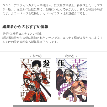
ＳＳＣ『アラタカンガタリ～革神語～』に大幅加筆修正、再構成した「リマス
ター版」。完全新作話数に加え、全編にわたって手が入り、新たな物語を紡ぎ
だす。カラーページも収録し、カバーイラストは新規描き下ろし。
編集者からのおすすめ情報
第4巻は神鞘ヨルナミとの決戦。
雑誌掲載時から大幅に追加されたシーンでは、ヨルナミ様がよりかっこよく！
おまけの設定資料集も新規描き下ろしです。
＜ 前の巻
次の巻 ＞