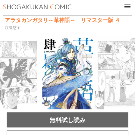
tog
navi
アラタカンガタリ～革神語～ リマスター版 ４
渡瀬悠宇
無料試し読み