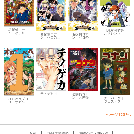
名探偵コナ
［絶対可憐チ
ン から紅...
ルドレン《...
名探偵コナ
名探偵コナ
ン ゼロの...
ン ゼロの...
テノゲカ １
名探偵コナ
ン 大怪獣...
スーパーダイ
はじめラブコ
ジェストブ...
メ オガベ...
ページTOPへ
小学館
雑誌定期購読
画像使用・著作権