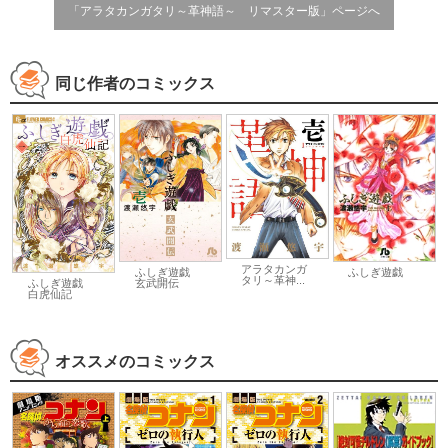
「アラタカンガタリ～革神語～ リマスター版」ページへ
同じ作者のコミックス
アラタカンガ
ふしぎ遊戯
ふしぎ遊戯
タリ～革神...
玄武開伝
ふしぎ遊戯
白虎仙記
オススメのコミックス