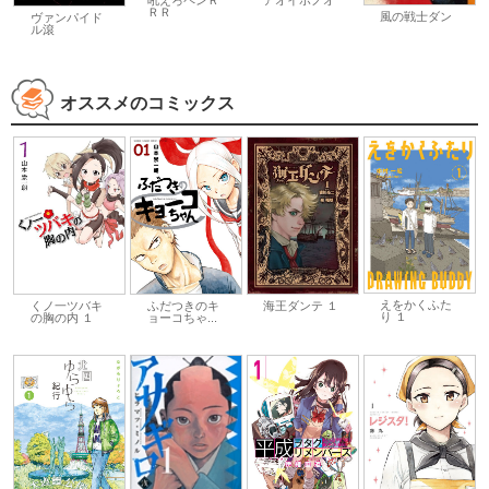
吼えろペンＲ
ＲＲ
風の戦士ダン
ヴァンパイド
ル滾
オススメのコミックス
えをかくふた
くノ一ツバキ
ふだつきのキ
海王ダンテ １
り １
の胸の内 １
ョーコちゃ...