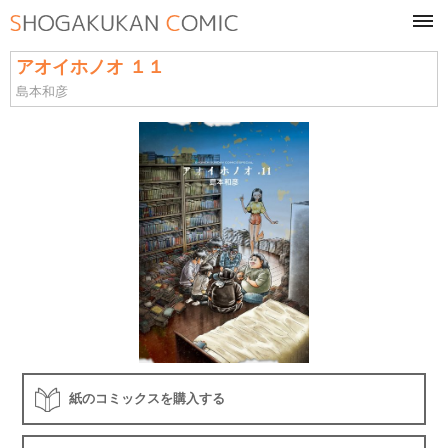
tog
navi
アオイホノオ １１
島本和彦
紙のコミックスを購入する