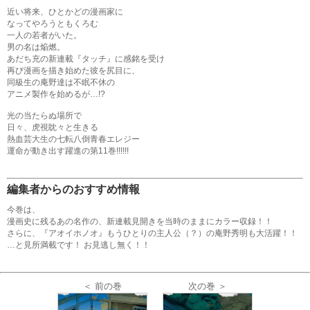
近い将来、ひとかどの漫画家に
なってやろうともくろむ
一人の若者がいた。
男の名は焔燃。
あだち充の新連載『タッチ』に感銘を受け
再び漫画を描き始めた彼を尻目に、
同級生の庵野達は不眠不休の
アニメ製作を始めるが…!?
光の当たらぬ場所で
日々、虎視眈々と生きる
熱血芸大生の七転八倒青春エレジー
運命が動き出す躍進の第11巻!!!!!!
編集者からのおすすめ情報
今巻は、
漫画史に残るあの名作の、新連載見開きを当時のままにカラー収録！！
さらに、『アオイホノオ』もうひとりの主人公（？）の庵野秀明も大活躍！！
…と見所満載です！ お見逃し無く！！
＜ 前の巻
次の巻 ＞