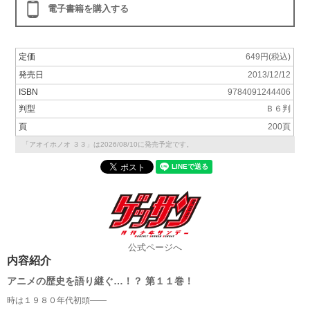
電子書籍を購入する
定価
649円(税込)
発売日
2013/12/12
ISBN
9784091244406
判型
Ｂ６判
頁
200頁
「アオイホノオ ３３」は2026/08/10に発売予定です。
公式ページへ
内容紹介
アニメの歴史を語り継ぐ…！？ 第１１巻！
時は１９８０年代初頭――