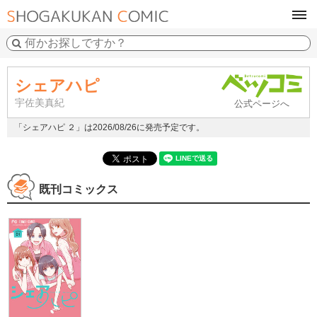
tog
navi
シェアハピ
宇佐美真紀
公式ページへ
「シェアハピ ２」は2026/08/26に発売予定です。
既刊コミックス