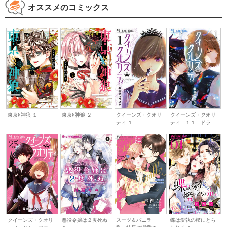
オススメのコミックス
東京§神狼 １
東京§神狼 ２
クイーンズ・クオリ
クイーンズ・クオリ
ティ １
ティ １１ ドラ...
クイーンズ・クオリ
悪役令嬢は２度死ぬ
スーツ＆バニラ
蝶は愛執の檻にとら