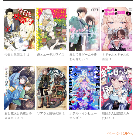
愛してるゲームを終
＃ギャルとギャルの
今日も吹部は！ １
虎とエーデルワイス
わらせたい １
百合 １
ソアラと魔物の家 １
ホテル・インヒュー
君と花火と約束と＠
蛇目さんはほほえみ
マンズ １
ｃｏｍｉｃ １
たい！ １
ページTOPへ