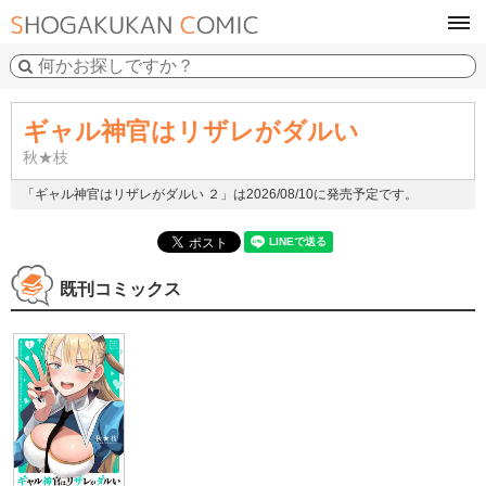
tog
navi
ギャル神官はリザレがダルい
秋★枝
「ギャル神官はリザレがダルい ２」は2026/08/10に発売予定です。
既刊コミックス