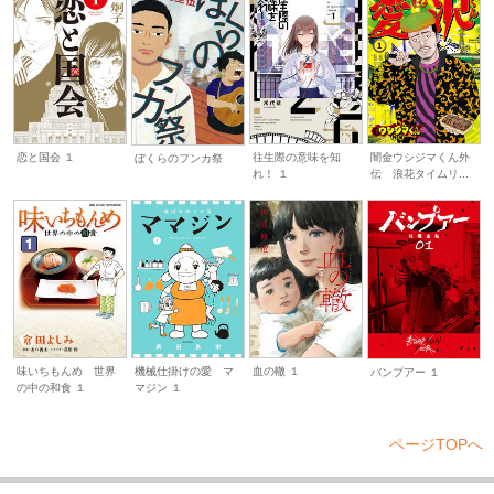
恋と国会 １
往生際の意味を知
闇金ウシジマくん外
ぼくらのフンカ祭
れ！ １
伝 浪花タイムリ...
味いちもんめ 世界
機械仕掛けの愛 マ
血の轍 １
バンプアー １
の中の和食 １
マジン １
ページTOPへ