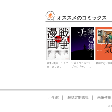
オススメのコミックス
公式トリビュート
戦争×漫画 １９７
名前のない病気
ブック『チ。 ...
０－２０２０
小学館
雑誌定期購読
画像使用
© S