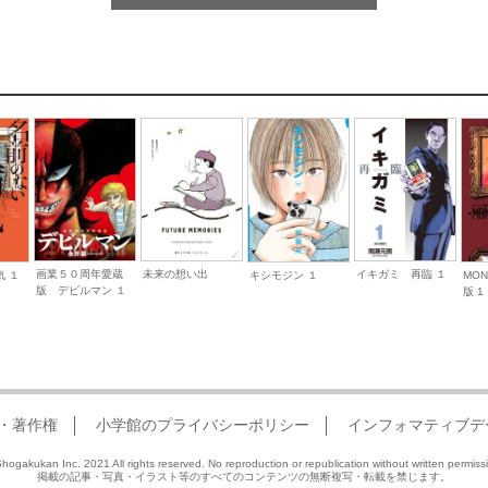
画業５０周年愛蔵
未来の想い出
イキガミ 再臨 １
 １
キシモジン １
MO
版 デビルマン １
版 1
・著作権
小学館のプライバシーポリシー
インフォマティブデ
hogakukan Inc. 2021 All rights reserved. No reproduction or republication without written permiss
掲載の記事・写真・イラスト等のすべてのコンテンツの無断複写・転載を禁じます。