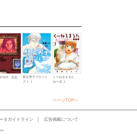
駅伝男子プロジェ
くーねるまるた
NSTER 完全
クト １
ぬーぼ １
ページTOPへ
ータガイドライン
広告掲載について
ion.