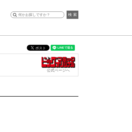
検 索
公式ページへ