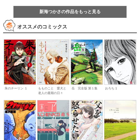
新海つかさの作品をもっと見る
オススメのコミックス
朱のチーリン １
もものこと 愛犬と
岳 完全版 第１集
おろち 1
老人の最期の日々