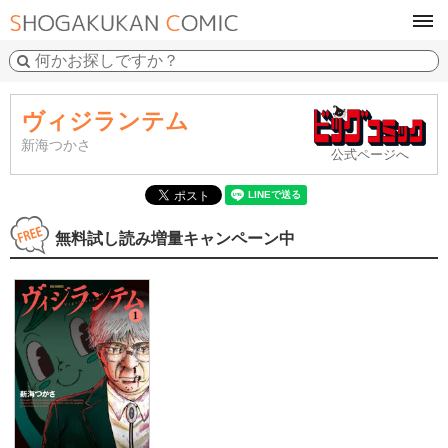
tog
navi
ヴィジランテム
新海つかさ
公式ページへ
無料試し読み増量キャンペーン中