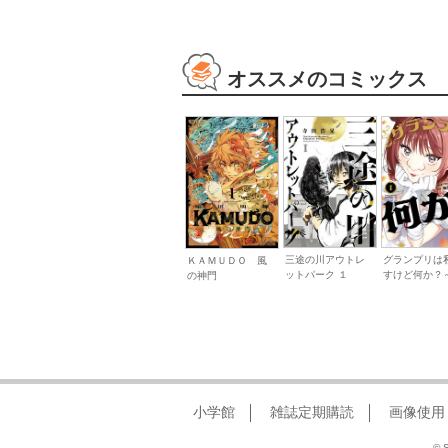
オススメのコミックス
三途の川アウトレ
グランプリは
ＫＡＭＵＤＯ 風
ットパーク １
すけど何か？～.
の神門
小学館
雑誌定期購読
画像使用
© S