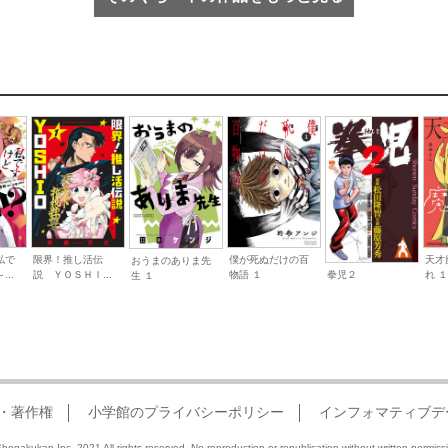
私で
限界！推し活伝
僕が死ぬだけの百
天才
おうまのありま先
拳児２
..
説 ＹＯＳＨＩ...
物語 １
れ 
生 １
・著作権
小学館のプライバシーポリシー
インフォマティブデ
hogakukan Inc. 2021 All rights reserved. No reproduction or republication without written permiss