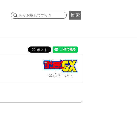
検 索
公式ページへ