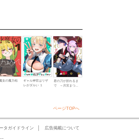
魔女の魔力枯
ギャル神官はリザ
君の刀が折れるま
１
レがダルい １
で ～月宮まつ...
ページTOPへ
ータガイドライン
広告掲載について
ion.