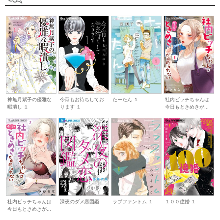
神無月紫子の優雅な
今宵もお待ちしてお
たーたん １
社内ビッチちゃんは
暇潰し １
ります １
今日もときめきが...
社内ビッチちゃんは
深夜のダメ恋図鑑
ラブファントム １
１００億婚 １
今日もときめきが...