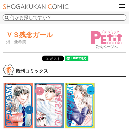
tog
navi
ＶＳ残念ガール
畑 亜希美
公式ページへ
既刊コミックス