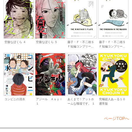
空腹なぼくら ５
藤子・Ｆ・不二雄Ｓ
藤子・Ｆ・不二雄Ｓ
空腹なぼくら ４
Ｆ短編コンプリー...
Ｆ短編コンプリー...
コンビニの清水
アジール Ａｓｙｌ
あくまで！アットホ
究極超人あ～る１０
１
ームな職場です。 １
通常版
ページTOPへ