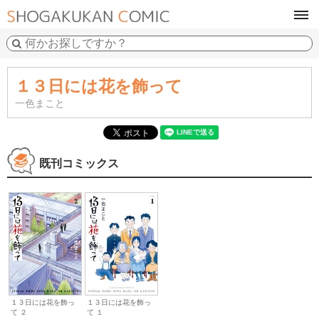
tog
navi
１３日には花を飾って
一色まこと
既刊コミックス
１３日には花を飾っ
１３日には花を飾っ
て ２
て １