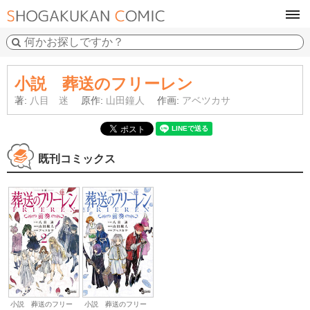
tog
navi
小説 葬送のフリーレン
著:
八目 迷
原作:
山田鐘人
作画:
アベツカサ
既刊コミックス
小説 葬送のフリー
小説 葬送のフリー