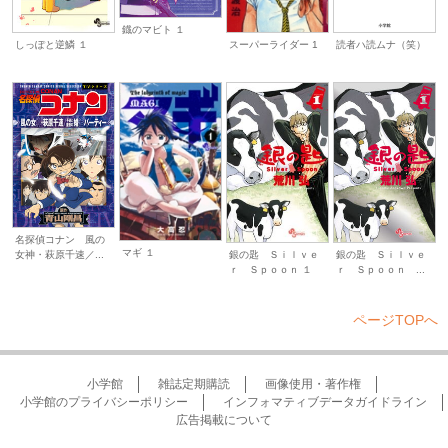
鐡のマビト １
スーパーライダー 1
読者ハ読ムナ（笑）
しっぽと逆鱗 １
名探偵コナン 風の
マギ １
女神・萩原千速／...
銀の匙 Ｓｉｌｖｅ
銀の匙 Ｓｉｌｖｅ
ｒ Ｓｐｏｏｎ １
ｒ Ｓｐｏｏｎ ...
ページTOPへ
小学館
雑誌定期購読
画像使用・著作権
小学館のプライバシーポリシー
インフォマティブデータガイドライン
広告掲載について