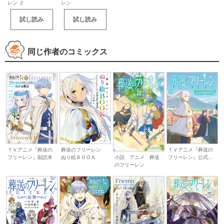
レン ２
レン
試し読み
試し読み
同じ作者のコミックス
ＴＶアニメ『葬送の
葬送のフリーレン
ＴＶアニメ『葬送の
フリーレン』副読本
ぬり絵ＢＯＯＫ
フリーレン』公式...
小説 アニメ 葬送
のフリーレン