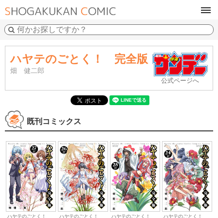
tog
navi
ハヤテのごとく！ 完全版
畑 健二郎
公式ページへ
既刊コミックス
ハヤテのごとく！
ハヤテのごとく！
ハヤテのごとく！
ハヤテのごとく！