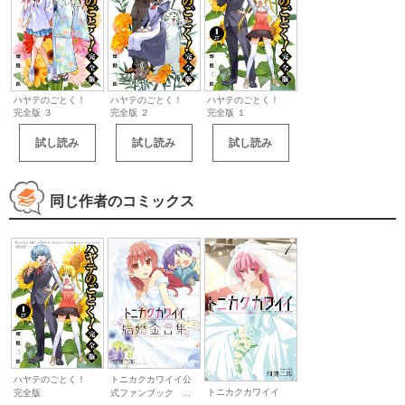
ハヤテのごとく！
ハヤテのごとく！
ハヤテのごとく！
完全版 ３
完全版 ２
完全版 １
試し読み
試し読み
試し読み
同じ作者のコミックス
ハヤテのごとく！
トニカクカワイイ公
トニカクカワイイ
完全版
式ファンブック ...