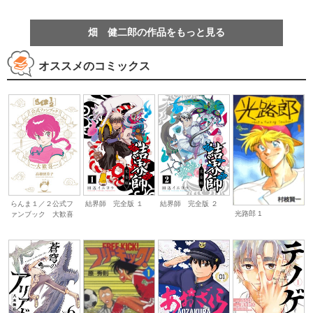
畑 健二郎の作品をもっと見る
オススメのコミックス
らんま１／２公式フ
結界師 完全版 １
結界師 完全版 ２
光路郎 1
ァンブック 大歓喜