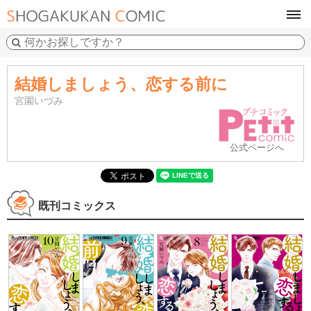
tog
navi
結婚しましょう、恋する前に
宮園いづみ
公式ページへ
既刊コミックス