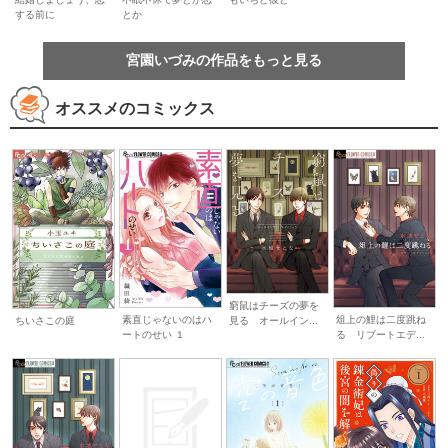
する前に
とか
宮園いづみの作品をもっと見る
オススメのコミックス
窮鼠はチーズの夢を
素直じゃないのはハ
俎上の鯉は二度跳ね
見る オールイン...
ちいさこの庭
ートのせい １
る リブートエデ...