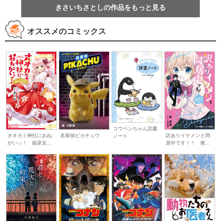
きさいちさとしの作品をもっと見る
オススメのコミックス
コウペンちゃん読書
オオカミ神社におね
名探偵ピカチュウ
訳ありイケメンと同
ノート
がいっ！ 姫巫女...
居中です！！ 推...