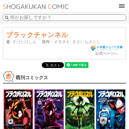
tog
navi
ブラックチャンネル
著:
すけたけしん
原作・イラスト:
きさいちさとし
公式ページへ
既刊コミックス