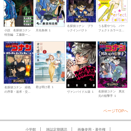
名探偵コナン ブラ
うる星やつら パー
月光条例 １
ックインパクト
フェクトカラーエ...
小説 名探偵コナン
特別編 工藤新一...
君は明け星 １
名探偵コナン 緋色
名探偵コナン 異次
の序章・追求・交...
ヴァンパイドル滾 １
元の狙撃手 １
ページTOPへ
小学館
雑誌定期購読
画像使用・著作権