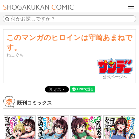
tog
navi
このマンガのヒロインは守崎あまねで
す。
ねこぐち
公式ページへ
既刊コミックス