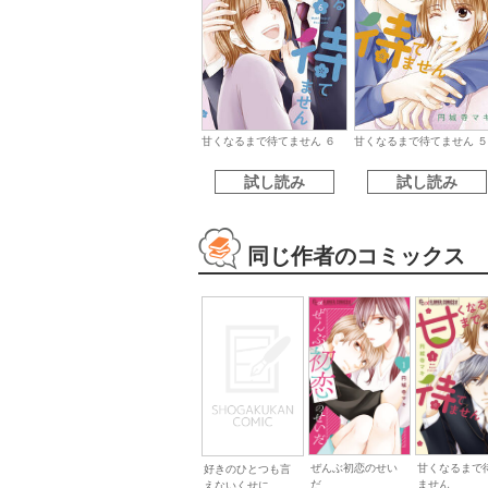
甘くなるまで待てません ６
甘くなるまで待てません ５
試し読み
試し読み
同じ作者のコミックス
ぜんぶ初恋のせい
甘くなるまで
好きのひとつも言
だ
ません
えないくせに