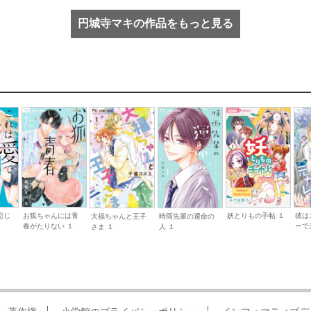
円城寺マキの作品をもっと見る
恋じ
お狐ちゃんには青
妖とりもの手帖 １
彼は
大福ちゃんと王子
時雨先輩の運命の
春がたりない １
ーで
さま １
人 １