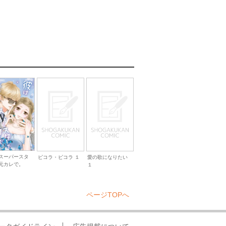
スーパースタ
ピコラ・ピコラ １
愛の歌になりたい
元カレで。
１
ページTOPへ