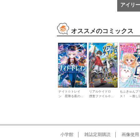
アイリ
オススメのコミックス
ナイト☆トレイ
リアルケイドロ
もふきゅんプ
ン 星降る夜の...
捜査ファイル０...
ス！ ～推し活.
小学館
雑誌定期購読
画像使用