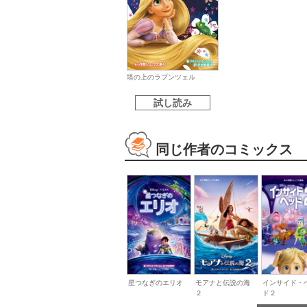
塔の上のラプンツェル
試し読み
同じ作者のコミックス
星つなぎのエリオ
モアナと伝説の海
インサイド・
２
ド２