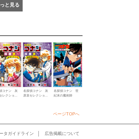
っと見る
偵コナン 灰
名探偵コナン 灰
名探偵コナン 世
セレクショ...
原哀セレクショ...
紀末の魔術師
ページTOPへ
ータガイドライン
広告掲載について