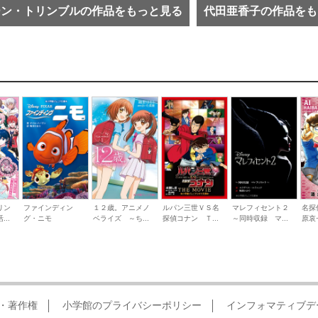
ーン・トリンブルの作品をもっと見る
代田亜香子の作品をも
リン
ファインディン
１２歳。アニメノ
ルパン三世ＶＳ名
マレフィセント２
名探
..
グ・ニモ
ベライズ ～ち...
探偵コナン Ｔ...
～同時収録 マ...
原哀
・著作権
小学館のプライバシーポリシー
インフォマティブデ