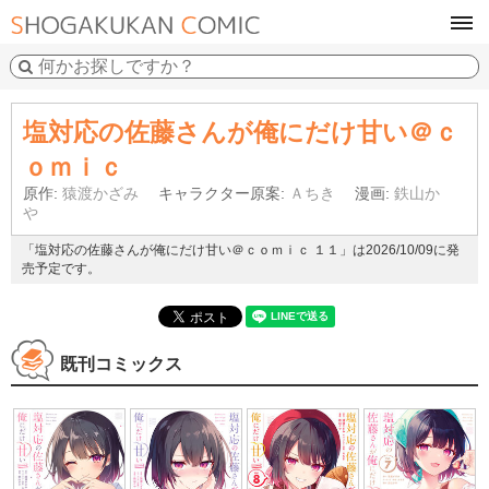
tog
navi
塩対応の佐藤さんが俺にだけ甘い＠ｃ
ｏｍｉｃ
原作:
猿渡かざみ
キャラクター原案:
Ａちき
漫画:
鉄山か
や
「塩対応の佐藤さんが俺にだけ甘い＠ｃｏｍｉｃ １１」は2026/10/09に発
売予定です。
既刊コミックス