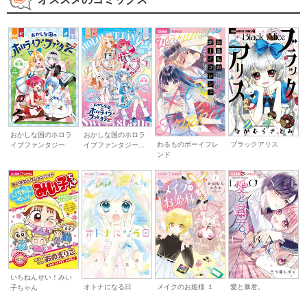
おかしな国のホロラ
おかしな国のホロラ
わるものボーイフレ
ブラックアリス
イブファンタジー
イブファンタジー...
ンド
いちねんせい！みい
オトナになる日
メイクのお姫様 １
愛と暴君。
子ちゃん