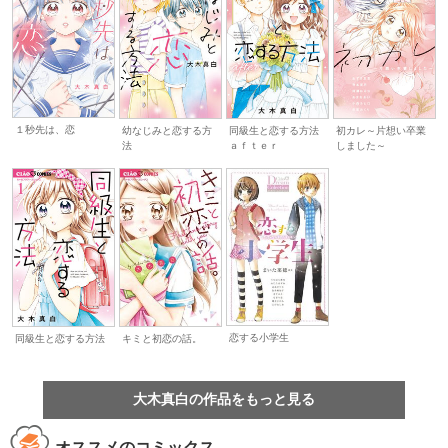
１秒先は、恋
幼なじみと恋する方
同級生と恋する方法
初カレ～片想い卒業
法
ａｆｔｅｒ
しました～
恋する小学生
同級生と恋する方法
キミと初恋の話。
大木真白の作品をもっと見る
オススメのコミックス