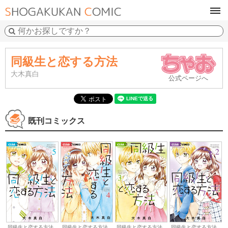
tog
navi
同級生と恋する方法
大木真白
公式ページへ
既刊コミックス
同級生と恋する方法
同級生と恋する方法
同級生と恋する方法
同級生と恋する方法