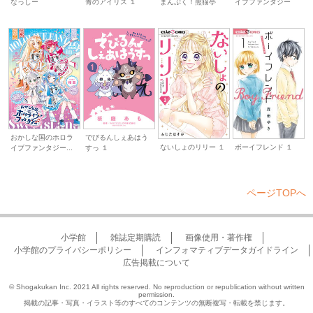
青のアイリス １
まんぷく！熊猫亭
なっしー
イブファンタジー
おかしな国のホロラ
でびるんしぇあはう
ないしょのリリー １
ボーイフレンド １
イブファンタジー...
すっ １
ページTOPへ
小学館
雑誌定期購読
画像使用・著作権
小学館のプライバシーポリシー
インフォマティブデータガイドライン
広告掲載について
© Shogakukan Inc. 2021 All rights reserved. No reproduction or republication without written
permission.
掲載の記事・写真・イラスト等のすべてのコンテンツの無断複写・転載を禁じます。