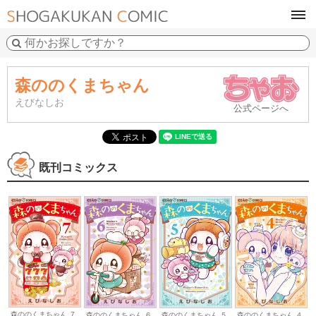
tog
navi
森ののくまちゃん
えびなしお
公式ページへ
既刊コミックス
森ののくまちゃん ７
森ののくまちゃん ６
森ののくまちゃん ５
森ののくまちゃん ４