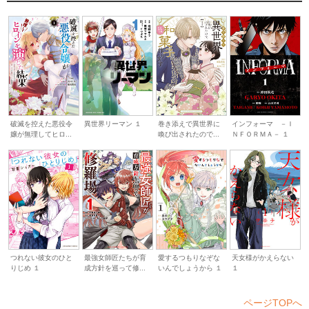
異世界リーマン １
インフォーマ －Ｉ
破滅を控えた悪役令
巻き添えで異世界に
ＮＦＯＲＭＡ－ １
嬢が無理してヒロ...
喚び出されたので...
最強女師匠たちが育
愛するつもりなぞな
天女様がかえらない
つれない彼女のひと
成方針を巡って修...
いんでしょうから １
１
りじめ １
ページTOPへ