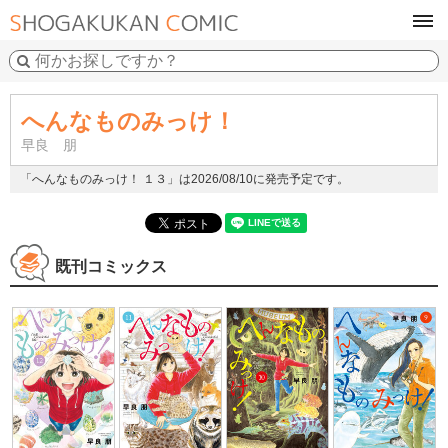
tog
navi
へんなものみっけ！
早良 朋
「へんなものみっけ！ １３」は2026/08/10に発売予定です。
既刊コミックス