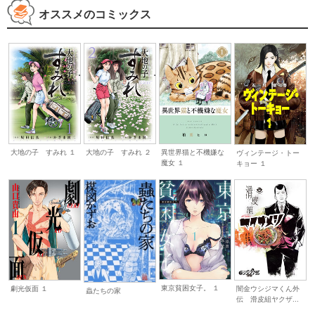
オススメのコミックス
大地の子 すみれ １
大地の子 すみれ ２
異世界猫と不機嫌な
ヴィンテージ・トー
魔女 １
キョー １
東京貧困女子。 １
劇光仮面 １
闇金ウシジマくん外
蟲たちの家
伝 滑皮組ヤクザ...