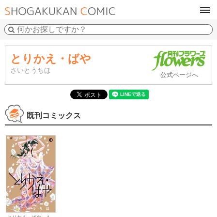
tog
navi
とりかえ・ばや
さいとうちほ
公式ページへ
既刊コミックス