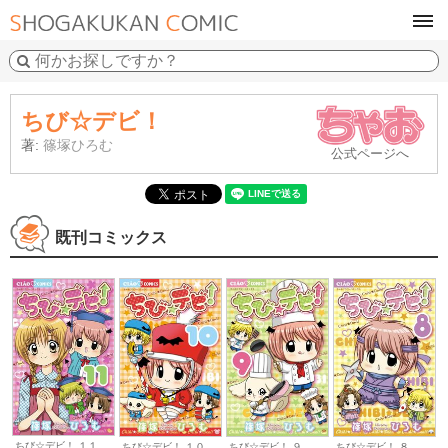
tog
navi
ちび☆デビ！
著:
篠塚ひろむ
公式ページへ
既刊コミックス
ちび☆デビ！ １１
ちび☆デビ！ １０
ちび☆デビ！ ９
ちび☆デビ！ ８