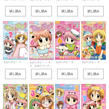
試し読み
試し読み
試し読み
試し読み
ちび☆デビ！ ７
ちび☆デビ！ ６
ちび☆デビ！ ５
ちび☆デビ！ ／ ６．
５ 公式ファンブ...
試し読み
試し読み
試し読み
試し読み