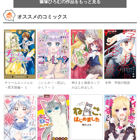
篠塚ひろむの作品をもっと見る
オススメのコミックス
チャームエンジェル
こいしか！～恋はし
神さまと偽装カップ
令和 学校の怪談
～星天使編～ １
かく？～ １
ルはじめました