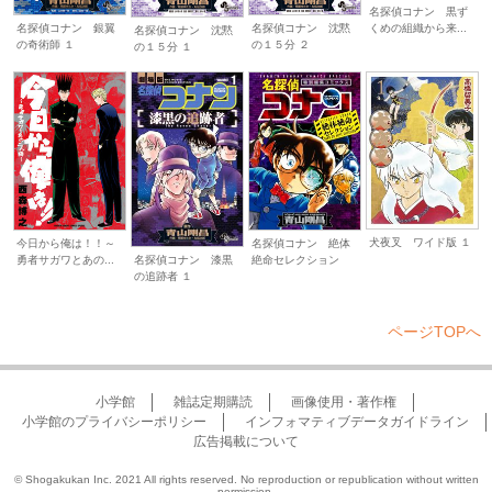
名探偵コナン 黒ず
くめの組織から来...
名探偵コナン 銀翼
名探偵コナン 沈黙
名探偵コナン 沈黙
の奇術師 １
の１５分 ２
の１５分 １
犬夜叉 ワイド版 １
今日から俺は！！～
名探偵コナン 絶体
勇者サガワとあの...
絶命セレクション
名探偵コナン 漆黒
の追跡者 １
ページTOPへ
小学館
雑誌定期購読
画像使用・著作権
小学館のプライバシーポリシー
インフォマティブデータガイドライン
広告掲載について
© Shogakukan Inc. 2021 All rights reserved. No reproduction or republication without written
permission.