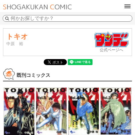
tog
navi
トキオ
中原 裕
公式ページへ
既刊コミックス