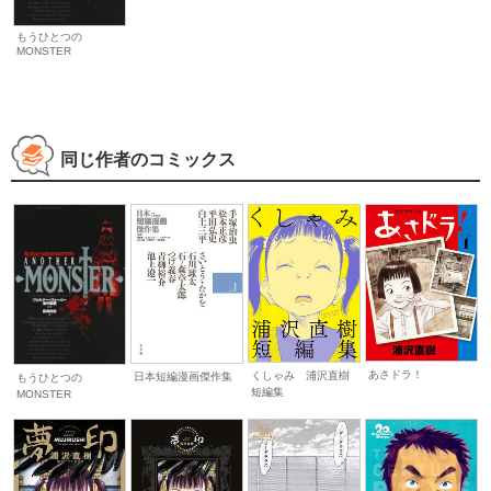
もうひとつの
MONSTER
同じ作者のコミックス
あさドラ！
くしゃみ 浦沢直樹
日本短編漫画傑作集
もうひとつの
短編集
MONSTER