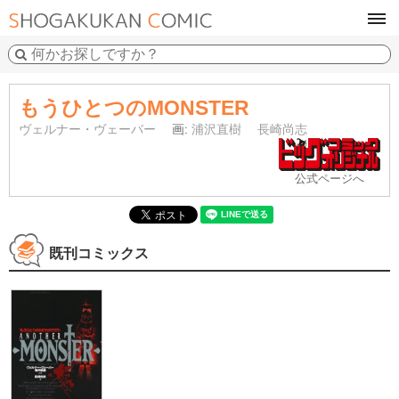
tog
navi
もうひとつのMONSTER
ヴェルナー・ヴェーバー
画:
浦沢直樹
長崎尚志
公式ページへ
既刊コミックス