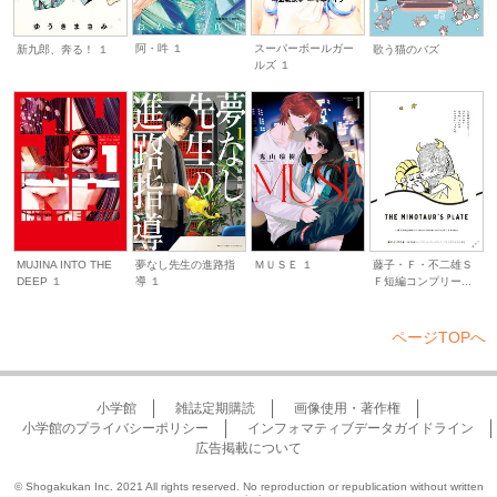
阿・吽 １
スーパーボールガー
新九郎、奔る！ １
歌う猫のバズ
ルズ １
夢なし先生の進路指
ＭＵＳＥ １
藤子・Ｆ・不二雄Ｓ
MUJINA INTO THE
導 １
Ｆ短編コンプリー...
DEEP １
ページTOPへ
小学館
雑誌定期購読
画像使用・著作権
小学館のプライバシーポリシー
インフォマティブデータガイドライン
広告掲載について
© Shogakukan Inc. 2021 All rights reserved. No reproduction or republication without written