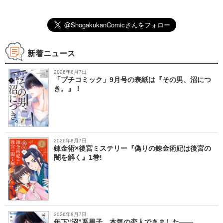
新着ニュース
2026年8月7日
「プチコミック」9月号の表紙は『その男、沼につ
き。』！
2026年8月7日
錬金術×後宮ミステリー『偽りの錬金術妃は後宮の
闇を解く』1巻!
2026年8月7日
年下“沼”系男子、本気の恋人できました――