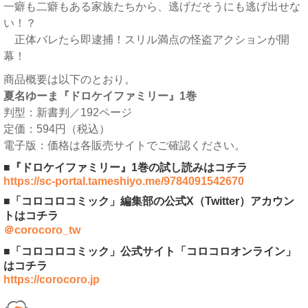
一癖も二癖もある家族たちから、逃げだそうにも逃げ出せな
い！？
正体バレたら即逮捕！スリル満点の怪盗アクションが開
幕！
商品概要は以下のとおり。
夏名ゆーま『ドロケイファミリー』1巻
判型：新書判／192ページ
定価：594円（税込）
電子版：価格は各販売サイトでご確認ください。
■『ドロケイファミリー』1巻の試し読みはコチラ
https://sc-portal.tameshiyo.me/9784091542670
■「コロコロコミック」編集部の公式X（Twitter）アカウン
トはコチラ
＠corocoro_tw
■「コロコロコミック」公式サイト「コロコロオンライン」
はコチラ
https://corocoro.jp