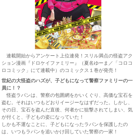
連載開始からアンケート上位連発！スリル満点の怪盗アク
ション漫画『ドロケイファミリー』（夏名ゆーま／「コロコ
ロコミック」にて連載中）のコミックス１巻が発売！
世紀の大怪盗のハズが、子どもになって警察ファミリーの一
員に！？
怪盗ラパンは、警察の包囲網をかいくぐり、高価な宝石を
盗む。それはいつもどおりイージーなはずだった。しかし、
その日、宝石を盗んだ直後、何者かに狙撃されてしまい、気
が付くと、子どもの姿になっていた！
しかも不運なことに、子どもになったラパンを保護したの
は、いつもラパンを追いかけ回していた警察の一家！