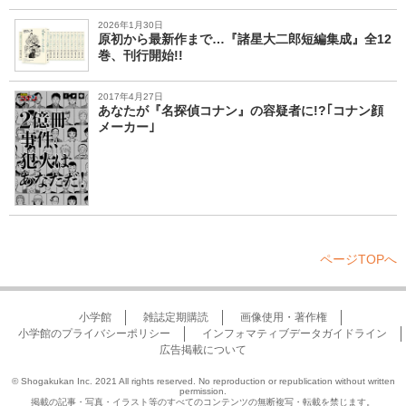
2026年1月30日
原初から最新作まで…『諸星大二郎短編集成』全12
巻、刊行開始!!
2017年4月27日
あなたが『名探偵コナン』の容疑者に!?｢コナン顔
メーカー｣
ページTOPへ
小学館
雑誌定期購読
画像使用・著作権
小学館のプライバシーポリシー
インフォマティブデータガイドライン
広告掲載について
© Shogakukan Inc. 2021 All rights reserved. No reproduction or republication without written
permission.
掲載の記事・写真・イラスト等のすべてのコンテンツの無断複写・転載を禁じます。