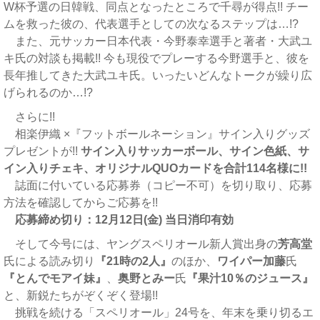
W杯予選の日韓戦、同点となったところで千尋が得点!! チー
ムを救った彼の、代表選手としての次なるステップは…!?
また、元サッカー日本代表・今野泰幸選手と著者・大武ユ
キ氏の対談も掲載!! 今も現役でプレーする今野選手と、彼を
長年推してきた大武ユキ氏。いったいどんなトークが繰り広
げられるのか…!?
さらに!!
相楽伊織 ×『フットボールネーション』サイン入りグッズ
プレゼントが!!
サイン入りサッカーボール、サイン色紙、サ
イン入りチェキ、オリジナルQUOカードを合計114名様に!!
誌面に付いている応募券（コピー不可）を切り取り、応募
方法を確認してからご応募を!!
応募締め切り：12月12日(金) 当日消印有効
そして今号には、ヤングスペリオール新人賞出身の
芳高堂
氏による読み切り
『21時の2人』
のほか、
ワイパー加藤
氏
『とんでモアイ妹』
、
奥野とみー
氏
『果汁10％のジュース』
と、新鋭たちがぞくぞく登場!!
挑戦を続ける「スペリオール」24号を、年末を乗り切るエ