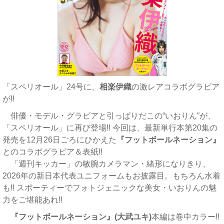
「スペリオール」24号に、
相楽伊織
の激レアコラボグラビア
が!!
俳優・モデル・グラビアと引っぱりだこの“いおりん”が、
「スペリオール」に再び登場!! 今回は、最新単行本第20集の
発売を12月26日ごろにひかえた
『フットボールネーション』
とのコラボグラビア＆表紙!!
「週刊キッカー」の敏腕カメラマン・緒形になりきり、
2026年の新日本代表ユニフォームもお披露目。もちろん水着
も!! スポーティーでフォトジェニックな美女・いおりんの魅
力をご堪能あれ!!
『フットボールネーション』(大武ユキ)
本編は巻中カラー!!