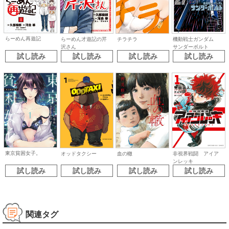
らーめん再遊記
らーめん才遊記の芹
チラチラ
機動戦士ガンダム
沢さん
サンダーボルト
試し読み
試し読み
試し読み
試し読み
東京貧困女子。
オッドタクシー
血の轍
非視界戦闘 アイア
ンレッキ
試し読み
試し読み
試し読み
試し読み
関連タグ