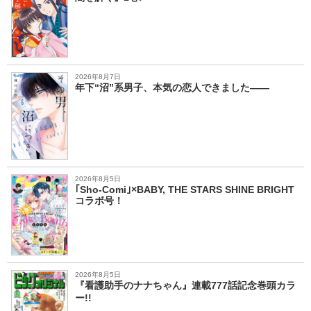
2026年8月7日
年下“沼”系男子、本気の恋人できました――
2026年8月5日
｢Sho-Comi｣×BABY, THE STARS SHINE BRIGHT
コラボ号！
2026年8月5日
『看護助手のナナちゃん』連載777話記念巻頭カラ
ー!!