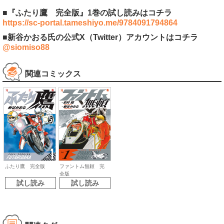
■『ふたり鷹 完全版』1巻の試し読みはコチラ
https://sc-portal.tameshiyo.me/9784091794864
■新谷かおる氏の公式X（Twitter）アカウントはコチラ
@siomiso88
関連コミックス
ふたり鷹 完全版
ファントム無頼 完
全版
試し読み
試し読み