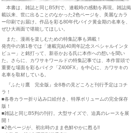
本書は、雑誌と同じB5判で、連載時の感動を再現。雑誌掲
載以来、世に出ることのなかった2色ページを、美麗なカラ
ー印刷でお届け。作品を彩る80年代バイク黄金期の名車を、
ぜひ大画面で堪能してほしい。
また、漫画を楽しむための特集記事も満載！
発売中の第1巻では「連載完結40周年記念スペシャルインタ
ビュー」と銘打って、新谷かおる氏に本作への想いを聞い
た。さらに、カワサキワールドの特集記事では、本作冒頭で
重要な場面を彩るバイク「Z400FX」を中心に、カワサキの
名車を取材している。
『ふたり鷹 完全版』全8巻の見どころと刊行予定はコチ
ラ！
■各巻カラー折り込み口絵付き、特厚ボリュームの完全保存
版！
■雑誌と同じB5判の刊行。大型サイズで、迫真のレースを展
開！
■2色ページが、初出時のまま色鮮やかに甦る!!