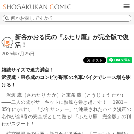
tog
navi
新谷かおる氏の『ふたり鷹』が完全版で復
活！
2025年7月25日
雑誌サイズで迫力満点！
沢渡鷹・東条鷹のコンビが昭和の名車バイクでレース場を駆
ける！
沢渡 鷹（さわたり たか）と東条 鷹（とうじょう たか）
――二人の鷹がサーキットに熱風を巻き起こす！ 1981～
85年にかけて、「少年サンデー」で連載されたバイク漫画の
名作が全8巻の完全版として甦る!!『ふたり鷹 完全版』の刊
行がスタート！
航空機漫画の巨匠・新谷かおる氏が、『ファントム無頼』