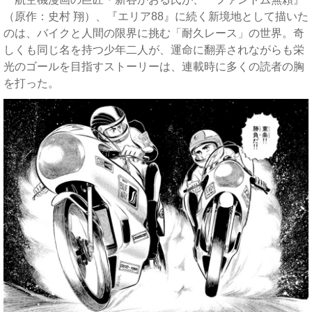
（原作：史村 翔）、『エリア88』に続く新境地として描いた
のは、バイクと人間の限界に挑む「耐久レース」の世界。奇
しくも同じ名を持つ少年二人が、運命に翻弄されながらも栄
光のゴールを目指すストーリーは、連載時に多くの読者の胸
を打った。